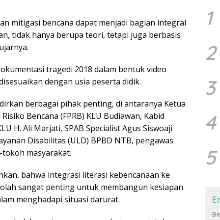
1
n mitigasi bencana dapat menjadi bagian integral
an, tidak hanya berupa teori, tetapi juga berbasis
2
ujarnya.
okumentasi tragedi 2018 dalam bentuk video
3
disesuaikan dengan usia peserta didik.
dirkan berbagai pihak penting, di antaranya Ketua
4
Risiko Bencana (FPRB) KLU Budiawan, Kabid
U H. Ali Marjati, SPAB Specialist Agus Siswoaji
ayanan Disabilitas (ULD) BPBD NTB, pengawas
5
h-tokoh masyarakat.
an, bahwa integrasi literasi kebencanaan ke
kolah sangat penting untuk membangun kesiapan
lam menghadapi situasi darurat.
E
Be