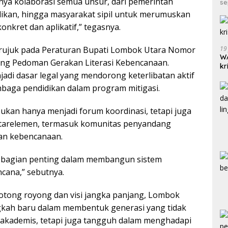
nya kolaborasi semua unsur, dari pemerintah
se
dikan, hingga masyarakat sipil untuk merumuskan
onkret dan aplikatif,” tegasnya.
erujuk pada Peraturan Bupati Lombok Utara Nomor
19
WA
ang Pedoman Gerakan Literasi Kebencanaan.
kr
adi dasar legal yang mendorong keterlibatan aktif
baga pendidikan dalam program mitigasi.
 bukan hanya menjadi forum koordinasi, tetapi juga
ntarelemen, termasuk komunitas penyandang
awan kebencanaan.
di bagian penting dalam membangun sistem
ncana,” sebutnya.
tong royong dan visi jangka panjang, Lombok
gkah baru dalam membentuk generasi yang tidak
 akademis, tetapi juga tangguh dalam menghadapi