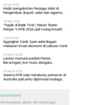
29 July 2026
Hadiri pengukuhan Penjaga Adat di
Pengembuk, Bupati: adat dan agama
harus saling menguatkan
20 May 2026
“Sajak di Balik Tirai”, Pekan Teater
Pelajar V NTB 2026 jadi ruang kreatif
generasi muda
5 April 2026
Nyangkar Carik: Saat adat Bayan
melawan invasi ekonomi di Labuan Carik
29 March 2026
Lautan manusia padati Pantai
Beraringan, live music dangdut
meriahkan momen Lebaran Ketupat di
KLU
26 March 2026
Wastra NTB siap mendunia, pameran di
Australia jadi pintu diplomasi budaya
internasional
nvironment
rita terupdate, aktual, dan terpercaya