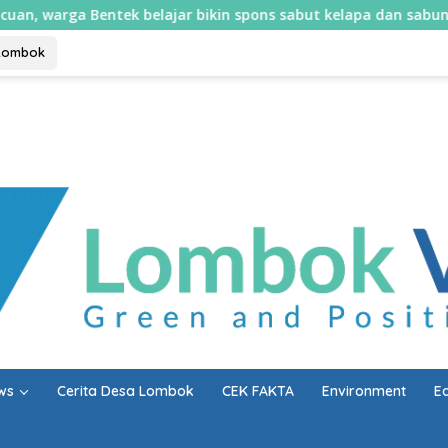
elajar bikin spons sabut kelapa dan sabun cair
Mulai 1
Lombok
ws
Cerita Desa Lombok
CEK FAKTA
Environment
E