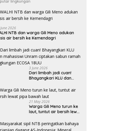
putar lingkungan
 June 2026
LHI NTB dan warga Gili Meno adukan
isis air bersih ke Kemendagri
3 June 2026
Dari limbah jadi cuan!
Bhayangkari KLU dan
mahasiswi Unram ciptakan
sabun ramah lingkungan
ECOSA 18UU
21 May 2026
Warga Gili Meno turun ke
laut, tuntut air bersih lewat
pipa bawah laut