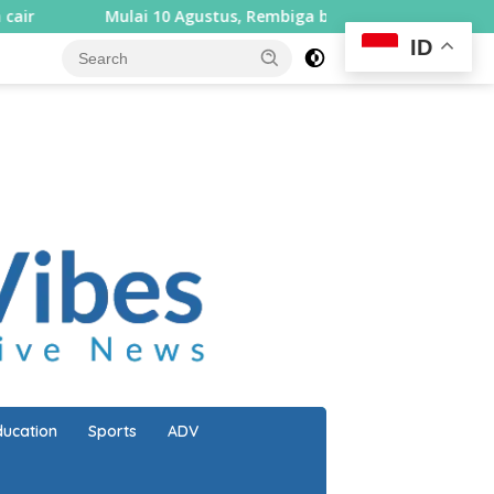
0 Agustus, Rembiga berlakukan sistem satu arah selama sepek
ID
close
ducation
Sports
ADV