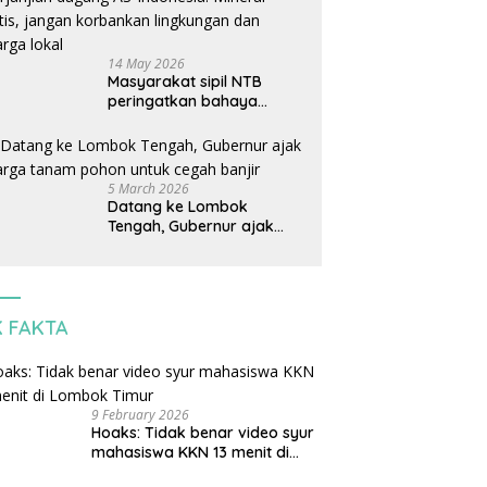
14 May 2026
Masyarakat sipil NTB
peringatkan bahaya
perjanjian dagang AS-
Indonesia: Mineral kritis,
jangan korbankan
lingkungan dan warga
5 March 2026
lokal
Datang ke Lombok
Tengah, Gubernur ajak
warga tanam pohon untuk
cegah banjir
K FAKTA
9 February 2026
Hoaks: Tidak benar video syur
mahasiswa KKN 13 menit di
Lombok Timur