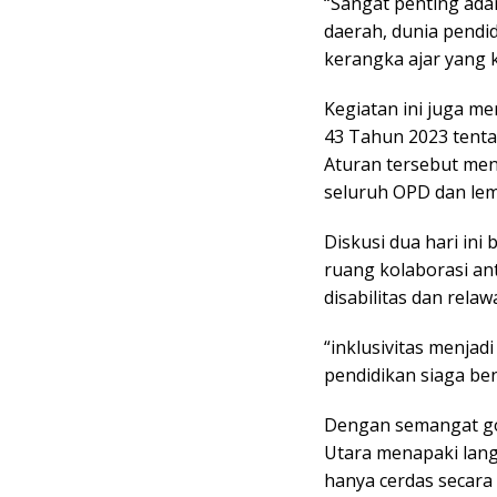
“Sangat penting ada
daerah, dunia pendi
kerangka ajar yang k
Kegiatan ini juga m
43 Tahun 2023 tent
Aturan tersebut menj
seluruh OPD dan lem
Diskusi dua hari ini
ruang kolaborasi a
disabilitas dan rel
“inklusivitas menja
pendidikan siaga be
Dengan semangat go
Utara menapaki lan
hanya cerdas secara