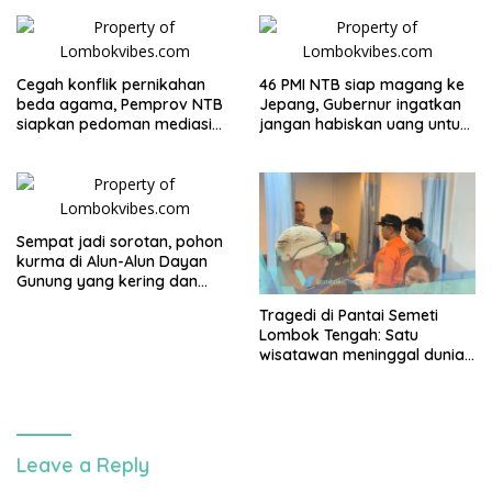
Cegah konflik pernikahan
46 PMI NTB siap magang ke
beda agama, Pemprov NTB
Jepang, Gubernur ingatkan
siapkan pedoman mediasi
jangan habiskan uang untuk
sosial
gaya hidup
Sempat jadi sorotan, pohon
kurma di Alun-Alun Dayan
Gunung yang kering dan
mati akan diganti
Tragedi di Pantai Semeti
Lombok Tengah: Satu
wisatawan meninggal dunia
usai terjatuh dari tebing, tiga
rekannya selamat
Leave a Reply