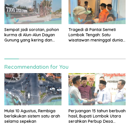
Sempat jadi sorotan, pohon
Tragedi di Pantai Semeti
kurma di Alun-Alun Dayan
Lombok Tengah: Satu
Gunung yang kering dan
wisatawan meninggal dunia
mati akan diganti
usai terjatuh dari tebing, tiga
rekannya selamat
Recommendation for You
Mulai 10 Agustus, Rembiga
Perjuangan 15 tahun berbuah
berlakukan sistem satu arah
hasil, Bupati Lombok Utara
selama sepekan
serahkan Perbup Desa
Persiapan Murangga