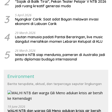
2
“Sajak di Balik Tirai”, Pekan Teater Pelajar V NTB 2026
jadi ruang kreatif generasi muda
3
5 April 2026
Nyangkar Carik: Saat adat Bayan melawan invasi
ekonomi di Labuan Carik
4
29 March 2026
Lautan manusia padati Pantai Beraringan, live music
dangdut meriahkan momen Lebaran Ketupat di KLU
5
26 March 2026
Wastra NTB siap mendunia, pameran di Australia jadi
pintu diplomasi budaya internasional
Environment
Berita terupdate, aktual, dan terpercaya seputar lingkungan
19 June 2026
WALHI NTB dan warga Gili Meno adukan krisis air bersih