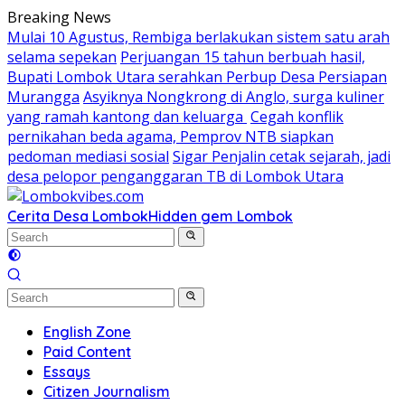
Skip
Breaking News
to
Mulai 10 Agustus, Rembiga berlakukan sistem satu arah
content
selama sepekan
Perjuangan 15 tahun berbuah hasil,
Bupati Lombok Utara serahkan Perbup Desa Persiapan
Murangga
Asyiknya Nongkrong di Anglo, surga kuliner
yang ramah kantong dan keluarga
Cegah konflik
pernikahan beda agama, Pemprov NTB siapkan
pedoman mediasi sosial
Sigar Penjalin cetak sejarah, jadi
desa pelopor penganggaran TB di Lombok Utara
Cerita Desa Lombok
Hidden gem Lombok
English Zone
Paid Content
Essays
Citizen Journalism