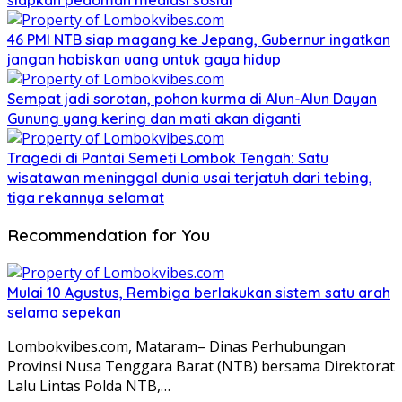
siapkan pedoman mediasi sosial
46 PMI NTB siap magang ke Jepang, Gubernur ingatkan
jangan habiskan uang untuk gaya hidup
Sempat jadi sorotan, pohon kurma di Alun-Alun Dayan
Gunung yang kering dan mati akan diganti
Tragedi di Pantai Semeti Lombok Tengah: Satu
wisatawan meninggal dunia usai terjatuh dari tebing,
tiga rekannya selamat
Recommendation for You
Mulai 10 Agustus, Rembiga berlakukan sistem satu arah
selama sepekan
Lombokvibes.com, Mataram– Dinas Perhubungan
Provinsi Nusa Tenggara Barat (NTB) bersama Direktorat
Lalu Lintas Polda NTB,…