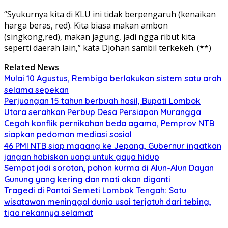
“Syukurnya kita di KLU ini tidak berpengaruh (kenaikan
harga beras, red). Kita biasa makan ambon
(singkong,red), makan jagung, jadi ngga ribut kita
seperti daerah lain,” kata Djohan sambil terkekeh. (**)
Related News
Mulai 10 Agustus, Rembiga berlakukan sistem satu arah
selama sepekan
Perjuangan 15 tahun berbuah hasil, Bupati Lombok
Utara serahkan Perbup Desa Persiapan Murangga
Cegah konflik pernikahan beda agama, Pemprov NTB
siapkan pedoman mediasi sosial
46 PMI NTB siap magang ke Jepang, Gubernur ingatkan
jangan habiskan uang untuk gaya hidup
Sempat jadi sorotan, pohon kurma di Alun-Alun Dayan
Gunung yang kering dan mati akan diganti
Tragedi di Pantai Semeti Lombok Tengah: Satu
wisatawan meninggal dunia usai terjatuh dari tebing,
tiga rekannya selamat