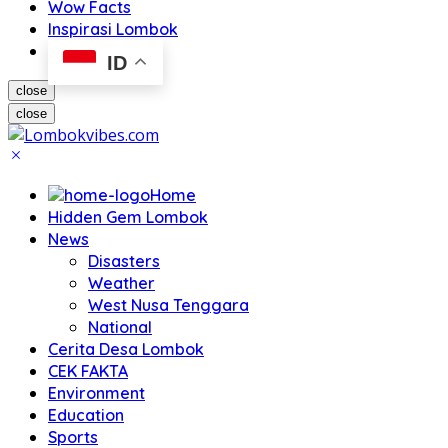
Wow Facts
Inspirasi Lombok
ID
close
close
Home
Hidden Gem Lombok
News
Disasters
Weather
West Nusa Tenggara
National
Cerita Desa Lombok
CEK FAKTA
Environment
Education
Sports