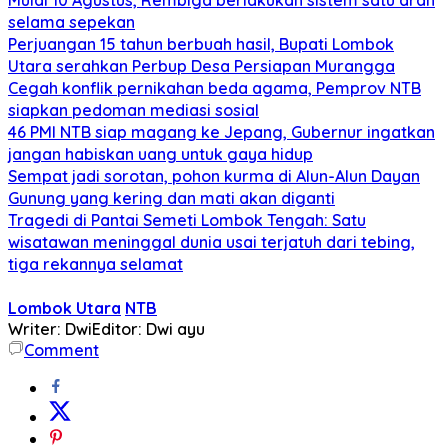
selama sepekan
Perjuangan 15 tahun berbuah hasil, Bupati Lombok
Utara serahkan Perbup Desa Persiapan Murangga
Cegah konflik pernikahan beda agama, Pemprov NTB
siapkan pedoman mediasi sosial
46 PMI NTB siap magang ke Jepang, Gubernur ingatkan
jangan habiskan uang untuk gaya hidup
Sempat jadi sorotan, pohon kurma di Alun-Alun Dayan
Gunung yang kering dan mati akan diganti
Tragedi di Pantai Semeti Lombok Tengah: Satu
wisatawan meninggal dunia usai terjatuh dari tebing,
tiga rekannya selamat
Lombok Utara
NTB
Writer: Dwi
Editor: Dwi ayu
Comment