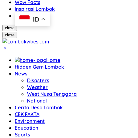
Wow Facts
Inspirasi Lombok
ID
close
close
Home
Hidden Gem Lombok
News
Disasters
Weather
West Nusa Tenggara
National
Cerita Desa Lombok
CEK FAKTA
Environment
Education
Sports