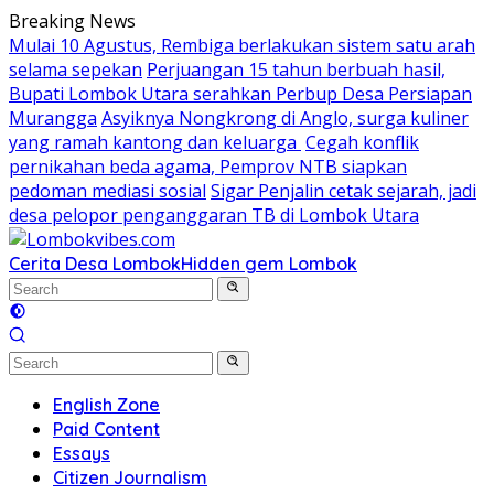
Skip
Breaking News
to
Mulai 10 Agustus, Rembiga berlakukan sistem satu arah
content
selama sepekan
Perjuangan 15 tahun berbuah hasil,
Bupati Lombok Utara serahkan Perbup Desa Persiapan
Murangga
Asyiknya Nongkrong di Anglo, surga kuliner
yang ramah kantong dan keluarga
Cegah konflik
pernikahan beda agama, Pemprov NTB siapkan
pedoman mediasi sosial
Sigar Penjalin cetak sejarah, jadi
desa pelopor penganggaran TB di Lombok Utara
Cerita Desa Lombok
Hidden gem Lombok
English Zone
Paid Content
Essays
Citizen Journalism