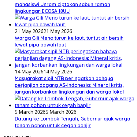
mahasiswi Unram ciptakan sabun ramah
lingkungan ECOSA 18UU
21 May 2026
21 May 2026
Warga Gili Meno turun ke laut, tuntut air bersih
lewat pipa bawah laut
14 May 2026
14 May 2026
Masyarakat sipil NTB peringatkan bahaya
perjanjian dagang AS-Indonesia: Mineral kritis,
jangan korbankan lingkungan dan warga lokal
5 March 2026
5 March 2026
Datang ke Lombok Tengah, Gubernur ajak warga
tanam pohon untuk cegah banjir