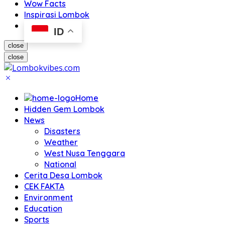
Wow Facts
Inspirasi Lombok
ID
close
close
Home
Hidden Gem Lombok
News
Disasters
Weather
West Nusa Tenggara
National
Cerita Desa Lombok
CEK FAKTA
Environment
Education
Sports