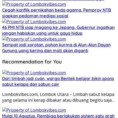
Cegah konflik pernikahan beda agama, Pemprov NTB
siapkan pedoman mediasi sosial
46 PMI NTB siap magang ke Jepang, Gubernur ingatkan
jangan habiskan uang untuk gaya hidup
Sempat jadi sorotan, pohon kurma di Alun-Alun Dayan
Gunung yang kering dan mati akan diganti
Recommendation for You
Dari limbah jadi cuan, warga Bentek belajar bikin spons
sabut kelapa dan sabun cair
Lombokvibes.com, Lombok Utara – Limbah sabut kelapa
yang selama ini kerap dibakar atau dibuang begitu saja…
Mulai 10 Agustus, Rembiga berlakukan sistem satu arah