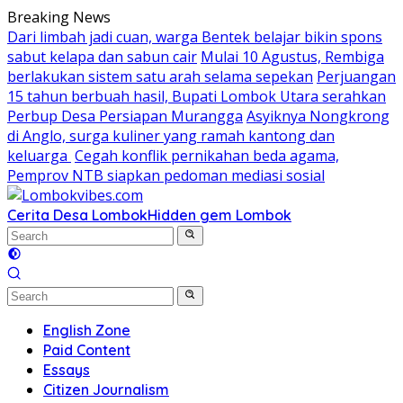
Skip
Breaking News
to
Dari limbah jadi cuan, warga Bentek belajar bikin spons
content
sabut kelapa dan sabun cair
Mulai 10 Agustus, Rembiga
berlakukan sistem satu arah selama sepekan
Perjuangan
15 tahun berbuah hasil, Bupati Lombok Utara serahkan
Perbup Desa Persiapan Murangga
Asyiknya Nongkrong
di Anglo, surga kuliner yang ramah kantong dan
keluarga
Cegah konflik pernikahan beda agama,
Pemprov NTB siapkan pedoman mediasi sosial
Cerita Desa Lombok
Hidden gem Lombok
English Zone
Paid Content
Essays
Citizen Journalism