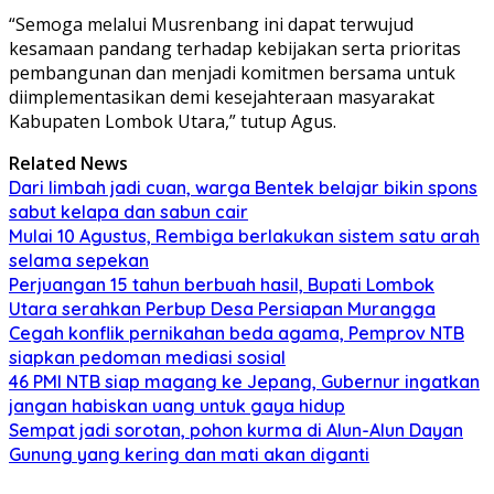
“Semoga melalui Musrenbang ini dapat terwujud
kesamaan pandang terhadap kebijakan serta prioritas
pembangunan dan menjadi komitmen bersama untuk
diimplementasikan demi kesejahteraan masyarakat
Kabupaten Lombok Utara,” tutup Agus.
Related News
Dari limbah jadi cuan, warga Bentek belajar bikin spons
sabut kelapa dan sabun cair
Mulai 10 Agustus, Rembiga berlakukan sistem satu arah
selama sepekan
Perjuangan 15 tahun berbuah hasil, Bupati Lombok
Utara serahkan Perbup Desa Persiapan Murangga
Cegah konflik pernikahan beda agama, Pemprov NTB
siapkan pedoman mediasi sosial
46 PMI NTB siap magang ke Jepang, Gubernur ingatkan
jangan habiskan uang untuk gaya hidup
Sempat jadi sorotan, pohon kurma di Alun-Alun Dayan
Gunung yang kering dan mati akan diganti