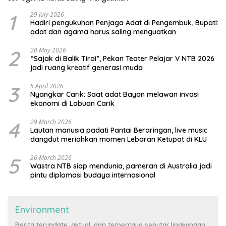
1
29 July 2026
Hadiri pengukuhan Penjaga Adat di Pengembuk, Bupati:
adat dan agama harus saling menguatkan
2
20 May 2026
“Sajak di Balik Tirai”, Pekan Teater Pelajar V NTB 2026
jadi ruang kreatif generasi muda
3
5 April 2026
Nyangkar Carik: Saat adat Bayan melawan invasi
ekonomi di Labuan Carik
4
29 March 2026
Lautan manusia padati Pantai Beraringan, live music
dangdut meriahkan momen Lebaran Ketupat di KLU
5
26 March 2026
Wastra NTB siap mendunia, pameran di Australia jadi
pintu diplomasi budaya internasional
Environment
Berita terupdate, aktual, dan terpercaya seputar lingkungan