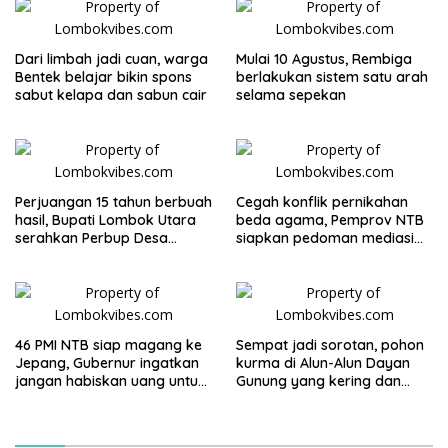
Dari limbah jadi cuan, warga
Mulai 10 Agustus, Rembiga
Bentek belajar bikin spons
berlakukan sistem satu arah
sabut kelapa dan sabun cair
selama sepekan
Perjuangan 15 tahun berbuah
Cegah konflik pernikahan
hasil, Bupati Lombok Utara
beda agama, Pemprov NTB
serahkan Perbup Desa
siapkan pedoman mediasi
Persiapan Murangga
sosial
46 PMI NTB siap magang ke
Sempat jadi sorotan, pohon
Jepang, Gubernur ingatkan
kurma di Alun-Alun Dayan
jangan habiskan uang untuk
Gunung yang kering dan
gaya hidup
mati akan diganti