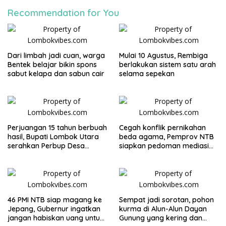
Recommendation for You
Dari limbah jadi cuan, warga
Mulai 10 Agustus, Rembiga
Bentek belajar bikin spons
berlakukan sistem satu arah
sabut kelapa dan sabun cair
selama sepekan
Perjuangan 15 tahun berbuah
Cegah konflik pernikahan
hasil, Bupati Lombok Utara
beda agama, Pemprov NTB
serahkan Perbup Desa
siapkan pedoman mediasi
Persiapan Murangga
sosial
46 PMI NTB siap magang ke
Sempat jadi sorotan, pohon
Jepang, Gubernur ingatkan
kurma di Alun-Alun Dayan
jangan habiskan uang untuk
Gunung yang kering dan