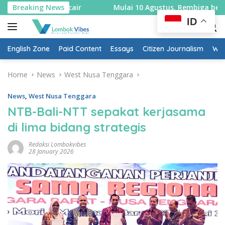
Skip
abun cair
Breaking News
Mulai 10 Agustus, Rembiga berlakukan sistem
to
ID
content
English Zone
Paid Content
Essays
Citizen Journalism
Wow
Home
News
West Nusa Tenggara
News
,
West Nusa Tenggara
NTB-Bali-NTT sepakat kerjasama
di lima bidang strategis
Redaksi Lombokvibes
28 January 2026