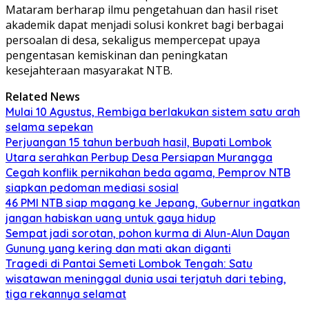
Mataram berharap ilmu pengetahuan dan hasil riset
akademik dapat menjadi solusi konkret bagi berbagai
persoalan di desa, sekaligus mempercepat upaya
pengentasan kemiskinan dan peningkatan
kesejahteraan masyarakat NTB.
Related News
Mulai 10 Agustus, Rembiga berlakukan sistem satu arah
selama sepekan
Perjuangan 15 tahun berbuah hasil, Bupati Lombok
Utara serahkan Perbup Desa Persiapan Murangga
Cegah konflik pernikahan beda agama, Pemprov NTB
siapkan pedoman mediasi sosial
46 PMI NTB siap magang ke Jepang, Gubernur ingatkan
jangan habiskan uang untuk gaya hidup
Sempat jadi sorotan, pohon kurma di Alun-Alun Dayan
Gunung yang kering dan mati akan diganti
Tragedi di Pantai Semeti Lombok Tengah: Satu
wisatawan meninggal dunia usai terjatuh dari tebing,
tiga rekannya selamat