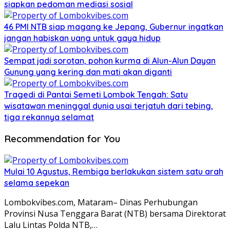
siapkan pedoman mediasi sosial
46 PMI NTB siap magang ke Jepang, Gubernur ingatkan
jangan habiskan uang untuk gaya hidup
Sempat jadi sorotan, pohon kurma di Alun-Alun Dayan
Gunung yang kering dan mati akan diganti
Tragedi di Pantai Semeti Lombok Tengah: Satu
wisatawan meninggal dunia usai terjatuh dari tebing,
tiga rekannya selamat
Recommendation for You
Mulai 10 Agustus, Rembiga berlakukan sistem satu arah
selama sepekan
Lombokvibes.com, Mataram– Dinas Perhubungan
Provinsi Nusa Tenggara Barat (NTB) bersama Direktorat
Lalu Lintas Polda NTB,…