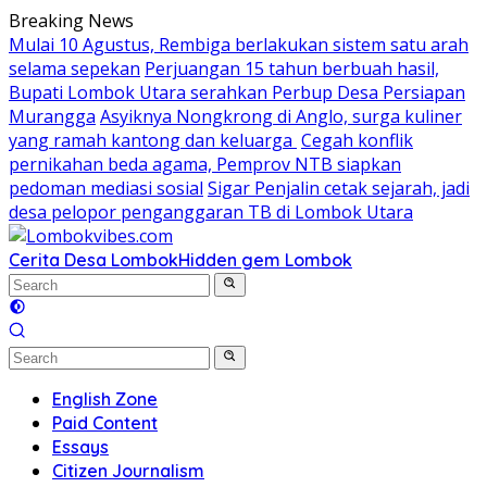
Skip
Breaking News
to
Mulai 10 Agustus, Rembiga berlakukan sistem satu arah
content
selama sepekan
Perjuangan 15 tahun berbuah hasil,
Bupati Lombok Utara serahkan Perbup Desa Persiapan
Murangga
Asyiknya Nongkrong di Anglo, surga kuliner
yang ramah kantong dan keluarga
Cegah konflik
pernikahan beda agama, Pemprov NTB siapkan
pedoman mediasi sosial
Sigar Penjalin cetak sejarah, jadi
desa pelopor penganggaran TB di Lombok Utara
Cerita Desa Lombok
Hidden gem Lombok
English Zone
Paid Content
Essays
Citizen Journalism