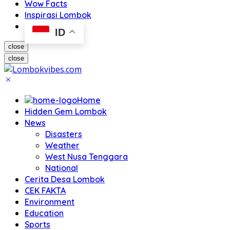
Wow Facts
Inspirasi Lombok
ID
close
close
Home
Hidden Gem Lombok
News
Disasters
Weather
West Nusa Tenggara
National
Cerita Desa Lombok
CEK FAKTA
Environment
Education
Sports