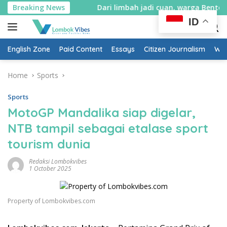
Skip
 Mataram
Breaking News
Dari limbah jadi cuan, warga Bentek belajar b
to
ID
content
English Zone
Paid Content
Essays
Citizen Journalism
Wow
Home
Sports
Sports
MotoGP Mandalika siap digelar,
NTB tampil sebagai etalase sport
tourism dunia
Redaksi Lombokvibes
1 October 2025
Property of Lombokvibes.com