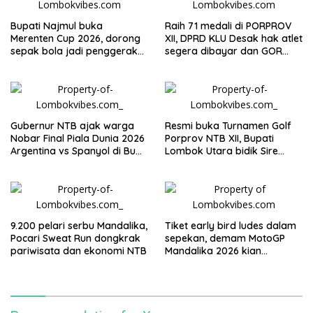
Bupati Najmul buka
Raih 71 medali di PORPROV
Merenten Cup 2026, dorong
XII, DPRD KLU Desak hak atlet
sepak bola jadi penggerak
segera dibayar dan GOR
ekonomi desa
segera dibangun
Gubernur NTB ajak warga
Resmi buka Turnamen Golf
Nobar Final Piala Dunia 2026
Porprov NTB XII, Bupati
Argentina vs Spanyol di Bumi
Lombok Utara bidik Sire
Gora
Beach Golf Club jadi venue
PON 2028
9.200 pelari serbu Mandalika,
Tiket early bird ludes dalam
Pocari Sweat Run dongkrak
sepekan, demam MotoGP
pariwisata dan ekonomi NTB
Mandalika 2026 kian
menggila