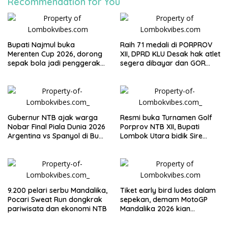
Recommendation for You
Bupati Najmul buka
Raih 71 medali di PORPROV
Merenten Cup 2026, dorong
XII, DPRD KLU Desak hak atlet
sepak bola jadi penggerak
segera dibayar dan GOR
ekonomi desa
segera dibangun
Gubernur NTB ajak warga
Resmi buka Turnamen Golf
Nobar Final Piala Dunia 2026
Porprov NTB XII, Bupati
Argentina vs Spanyol di Bumi
Lombok Utara bidik Sire
Gora
Beach Golf Club jadi venue
PON 2028
9.200 pelari serbu Mandalika,
Tiket early bird ludes dalam
Pocari Sweat Run dongkrak
sepekan, demam MotoGP
pariwisata dan ekonomi NTB
Mandalika 2026 kian
menggila