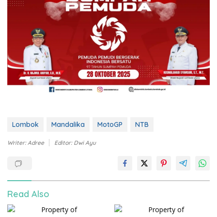
Lombok
Mandalika
MotoGP
NTB
Writer: Adree
Editor: Dwi Ayu
Read Also