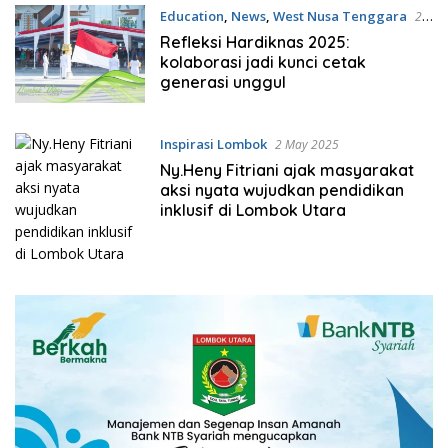
Education
,
News
,
West Nusa Tenggara
2
May 2025
Refleksi Hardiknas 2025:
kolaborasi jadi kunci cetak
generasi unggul
Inspirasi Lombok
2 May 2025
Ny.Heny Fitriani ajak masyarakat
aksi nyata wujudkan pendidikan
inklusif di Lombok Utara