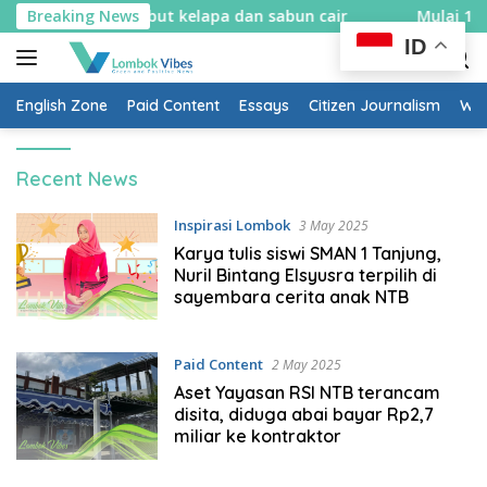
Skip
in spons sabut kelapa dan sabun cair
Breaking News
Mulai 10 Agustus
to
ID
content
English Zone
Paid Content
Essays
Citizen Journalism
Wow
Lombokvibes.com
Recent News
Inspirasi Lombok
3 May 2025
Karya tulis siswi SMAN 1 Tanjung,
Nuril Bintang Elsyusra terpilih di
sayembara cerita anak NTB
Paid Content
2 May 2025
Aset Yayasan RSI NTB terancam
disita, diduga abai bayar Rp2,7
miliar ke kontraktor