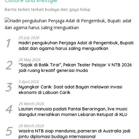
Culture and lifestyle
Berita terkini terkait budaya dan gaya hidup
1
29 July 2026
Hadiri pengukuhan Penjaga Adat di Pengembuk, Bupati:
adat dan agama harus saling menguatkan
2
20 May 2026
“Sajak di Balik Tirai”, Pekan Teater Pelajar V NTB 2026
jadi ruang kreatif generasi muda
3
5 April 2026
Nyangkar Carik: Saat adat Bayan melawan invasi
ekonomi di Labuan Carik
4
29 March 2026
Lautan manusia padati Pantai Beraringan, live music
dangdut meriahkan momen Lebaran Ketupat di KLU
5
26 March 2026
Wastra NTB siap mendunia, pameran di Australia jadi
pintu diplomasi budaya internasional