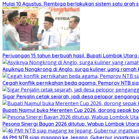
Mulai 10 Agustus, Rembiga berlakukan sistem satu arah
Perjuangan 15 tahun berbuah hasil, Bupati Lombok Utar
Asyiknya Nongkrong di Anglo, surga kuliner yang ramah
Cegah konflik pernikahan beda agama, Pemprov NTB sia
Sigar Penjalin cetak sejarah, jadi desa pelopor pengan
Bupati Najmul buka Merenten Cup 2026, dorong sepak b
Pesona Sinergi Bayan 2026 ditutup, Wabup Lombok Utar
46 PMI NTB siap magang ke Jepang, Gubernur ingatkan j