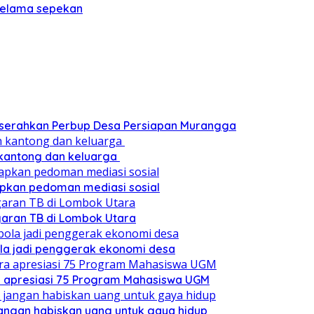
 selama sepekan
a serahkan Perbup Desa Persiapan Murangga
 kantong dan keluarga
pkan pedoman mediasi sosial
ggaran TB di Lombok Utara
ola jadi penggerak ekonomi desa
a apresiasi 75 Program Mahasiswa UGM
angan habiskan uang untuk gaya hidup