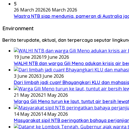
5
26 March 2026
26 March 2026
Wastra NTB siap mendunia, pameran di Australia jad
Environment
Berita terupdate, aktual, dan terpercaya seputar lingku
19 June 2026
19 June 2026
WALHI NTB dan warga Gili Meno adukan krisis air b
3 June 2026
3 June 2026
Dari limbah jadi cuan! Bhayangkari KLU dan mahas
21 May 2026
21 May 2026
Warga Gili Meno turun ke laut, tuntut air bersih lew
14 May 2026
14 May 2026
Masyarakat sipil NTB peringatkan bahaya perjanjian