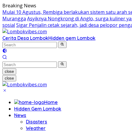
Skip
Breaking News
to
Mulai 10 Agustus, Rembiga berlakukan sistem satu arah 
content
Murangga
Asyiknya Nongkrong di Anglo, surga kuliner 
sosial
Sigar Penjalin cetak sejarah, jadi desa pelopor pe
Cerita Desa Lombok
Hidden gem Lombok
close
close
Home
Hidden Gem Lombok
News
Disasters
Weather