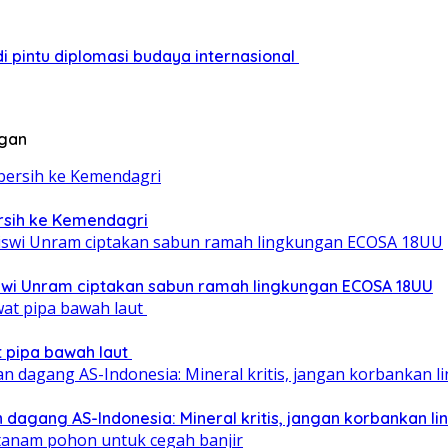
i pintu diplomasi budaya internasional
ngan
ersih ke Kemendagri
iswi Unram ciptakan sabun ramah lingkungan ECOSA 18UU
at pipa bawah laut
 dagang AS-Indonesia: Mineral kritis, jangan korbankan l