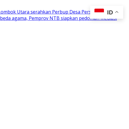
 Lombok Utara serahkan Perbup Desa Persiapan
ID
n beda agama, Pemprov NTB siapkan pedoman mediasi