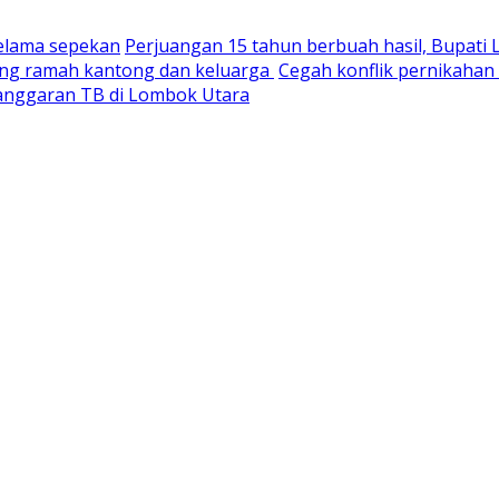
selama sepekan
Perjuangan 15 tahun berbuah hasil, Bupati
yang ramah kantong dan keluarga
Cegah konflik pernikaha
nganggaran TB di Lombok Utara