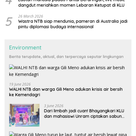
dangdut meriahkan momen Lebaran Ketupat di KLU
5
26 March 2026
Wastra NTB siap mendunia, pameran di Australia jadi
pintu diplomasi budaya internasional
Environment
Berita terupdate, aktual, dan terpercaya seputar lingkungan
19 June 2026
WALHI NTB dan warga Gili Meno adukan krisis air bersih
ke Kemendagri
3 June 2026
Dari limbah jadi cuan! Bhayangkari KLU
dan mahasiswi Unram ciptakan sabun
ramah lingkungan ECOSA 18UU