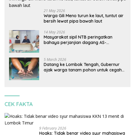
21 May 2026
Warga Gili Meno turun ke laut, tuntut air
bersih lewat pipa bawah laut
14 May 2026
Masyarakat sipil NTB peringatkan
bahaya perjanjian dagang AS-
Indonesia: Mineral kritis, jangan
korbankan lingkungan dan warga lokal
5 March 2026
Datang ke Lombok Tengah, Gubernur
ajak warga tanam pohon untuk cegah
banjir
CEK FAKTA
9 February 2026
Hoaks: Tidak benar video syur mahasiswa