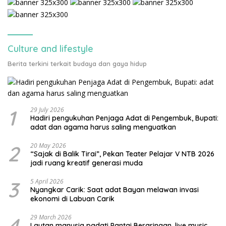
Culture and lifestyle
Berita terkini terkait budaya dan gaya hidup
1
29 July 2026
Hadiri pengukuhan Penjaga Adat di Pengembuk, Bupati:
adat dan agama harus saling menguatkan
2
20 May 2026
“Sajak di Balik Tirai”, Pekan Teater Pelajar V NTB 2026
jadi ruang kreatif generasi muda
3
5 April 2026
Nyangkar Carik: Saat adat Bayan melawan invasi
ekonomi di Labuan Carik
4
29 March 2026
Lautan manusia padati Pantai Beraringan, live music