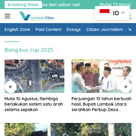
Skip
pons sabut kelapa dan sabun cair
Breaking News
Mulai 10 Agustus, Re
to
ID
content
English Zone
Paid Content
Essays
Citizen Journalism
Wow
Bang kus cup 2025
Mulai 10 Agustus, Rembiga
Perjuangan 15 tahun berbuah
berlakukan sistem satu arah
hasil, Bupati Lombok Utara
selama sepekan
serahkan Perbup Desa
Persiapan Murangga