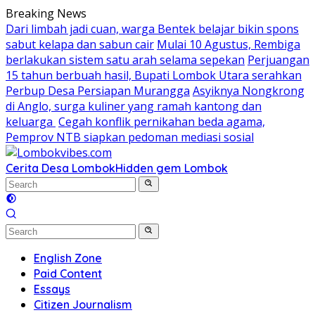
Skip
Breaking News
to
Dari limbah jadi cuan, warga Bentek belajar bikin spons
content
sabut kelapa dan sabun cair
Mulai 10 Agustus, Rembiga
berlakukan sistem satu arah selama sepekan
Perjuangan
15 tahun berbuah hasil, Bupati Lombok Utara serahkan
Perbup Desa Persiapan Murangga
Asyiknya Nongkrong
di Anglo, surga kuliner yang ramah kantong dan
keluarga
Cegah konflik pernikahan beda agama,
Pemprov NTB siapkan pedoman mediasi sosial
Cerita Desa Lombok
Hidden gem Lombok
English Zone
Paid Content
Essays
Citizen Journalism