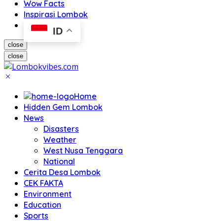
Wow Facts
Inspirasi Lombok
ID
close
close
Home
Hidden Gem Lombok
News
Disasters
Weather
West Nusa Tenggara
National
Cerita Desa Lombok
CEK FAKTA
Environment
Education
Sports