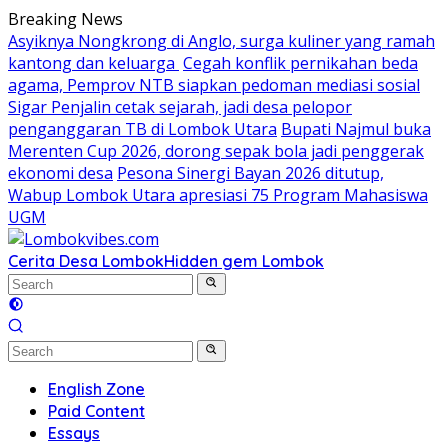
Skip
Breaking News
to
Asyiknya Nongkrong di Anglo, surga kuliner yang ramah
content
kantong dan keluarga
Cegah konflik pernikahan beda
agama, Pemprov NTB siapkan pedoman mediasi sosial
Sigar Penjalin cetak sejarah, jadi desa pelopor
penganggaran TB di Lombok Utara
Bupati Najmul buka
Merenten Cup 2026, dorong sepak bola jadi penggerak
ekonomi desa
Pesona Sinergi Bayan 2026 ditutup,
Wabup Lombok Utara apresiasi 75 Program Mahasiswa
UGM
Cerita Desa Lombok
Hidden gem Lombok
English Zone
Paid Content
Essays