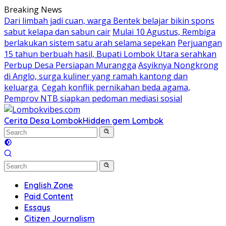
Skip
Breaking News
to
Dari limbah jadi cuan, warga Bentek belajar bikin spons
content
sabut kelapa dan sabun cair
Mulai 10 Agustus, Rembiga
berlakukan sistem satu arah selama sepekan
Perjuangan
15 tahun berbuah hasil, Bupati Lombok Utara serahkan
Perbup Desa Persiapan Murangga
Asyiknya Nongkrong
di Anglo, surga kuliner yang ramah kantong dan
keluarga
Cegah konflik pernikahan beda agama,
Pemprov NTB siapkan pedoman mediasi sosial
Cerita Desa Lombok
Hidden gem Lombok
English Zone
Paid Content
Essays
Citizen Journalism