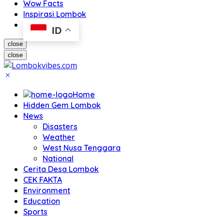
Wow Facts
Inspirasi Lombok
ID
close
close
Home
Hidden Gem Lombok
News
Disasters
Weather
West Nusa Tenggara
National
Cerita Desa Lombok
CEK FAKTA
Environment
Education
Sports