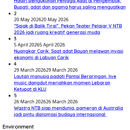
Hadiri pengukuhan Penjaga Adat di Pengembuk,
Bupati: adat dan agama harus saling menguatkan
2
20 May 2026
20 May 2026
“Sajak di Balik Tirai”, Pekan Teater Pelajar V NTB
2026 jadi ruang kreatif generasi muda
3
5 April 2026
5 April 2026
Nyangkar Carik: Saat adat Bayan melawan invasi
ekonomi di Labuan Carik
4
29 March 2026
29 March 2026
Lautan manusia padati Pantai Beraringan, live
music dangdut meriahkan momen Lebaran
Ketupat di KLU
5
26 March 2026
26 March 2026
Wastra NTB siap mendunia, pameran di Australia
jadi pintu diplomasi budaya internasional
Environment