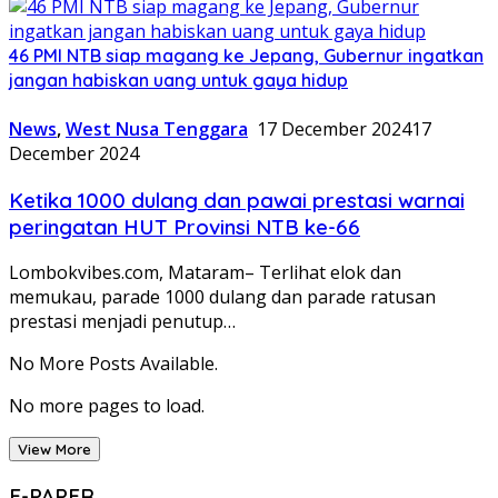
46 PMI NTB siap magang ke Jepang, Gubernur ingatkan
jangan habiskan uang untuk gaya hidup
News
,
West Nusa Tenggara
17 December 2024
17
December 2024
Ketika 1000 dulang dan pawai prestasi warnai
peringatan HUT Provinsi NTB ke-66
Lombokvibes.com, Mataram– Terlihat elok dan
memukau, parade 1000 dulang dan parade ratusan
prestasi menjadi penutup…
No More Posts Available.
No more pages to load.
View More
E-PAPER