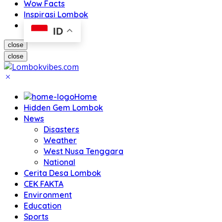
Wow Facts
Inspirasi Lombok
ID
close
close
Home
Hidden Gem Lombok
News
Disasters
Weather
West Nusa Tenggara
National
Cerita Desa Lombok
CEK FAKTA
Environment
Education
Sports