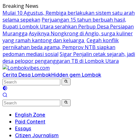
Skip
Breaking News
to
Mulai 10 Agustus, Rembiga berlakukan sistem satu arah
content
selama sepekan
Perjuangan 15 tahun berbuah hasil,
Bupati Lombok Utara serahkan Perbup Desa Persiapan
Murangga
Asyiknya Nongkrong di Anglo, surga kuliner
yang ramah kantong dan keluarga
Cegah konflik
pernikahan beda agama, Pemprov NTB siapkan
pedoman mediasi sosial
Sigar Penjalin cetak sejarah, jadi
desa pelopor penganggaran TB di Lombok Utara
Cerita Desa Lombok
Hidden gem Lombok
English Zone
Paid Content
Essays
Citizen Journalism