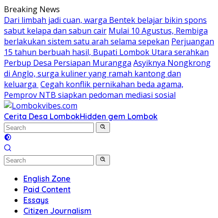
Skip
Breaking News
to
Dari limbah jadi cuan, warga Bentek belajar bikin spons
content
sabut kelapa dan sabun cair
Mulai 10 Agustus, Rembiga
berlakukan sistem satu arah selama sepekan
Perjuangan
15 tahun berbuah hasil, Bupati Lombok Utara serahkan
Perbup Desa Persiapan Murangga
Asyiknya Nongkrong
di Anglo, surga kuliner yang ramah kantong dan
keluarga
Cegah konflik pernikahan beda agama,
Pemprov NTB siapkan pedoman mediasi sosial
Cerita Desa Lombok
Hidden gem Lombok
English Zone
Paid Content
Essays
Citizen Journalism