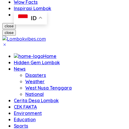
Wow Facts
Inspirasi Lombok
ID
close
close
Home
Hidden Gem Lombok
News
Disasters
Weather
West Nusa Tenggara
National
Cerita Desa Lombok
CEK FAKTA
Environment
Education
Sports