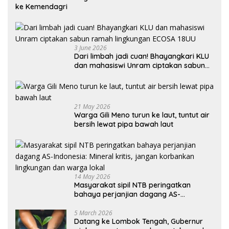
ke Kemendagri
3 June 2026
Dari limbah jadi cuan! Bhayangkari KLU
dan mahasiswi Unram ciptakan sabun
ramah lingkungan ECOSA 18UU
21 May 2026
Warga Gili Meno turun ke laut, tuntut air
bersih lewat pipa bawah laut
14 May 2026
Masyarakat sipil NTB peringatkan
bahaya perjanjian dagang AS-
Indonesia: Mineral kritis, jangan
korbankan lingkungan dan warga lokal
5 March 2026
Datang ke Lombok Tengah, Gubernur