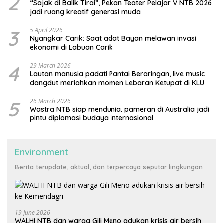
2
“Sajak di Balik Tirai”, Pekan Teater Pelajar V NTB 2026
jadi ruang kreatif generasi muda
3
5 April 2026
Nyangkar Carik: Saat adat Bayan melawan invasi
ekonomi di Labuan Carik
4
29 March 2026
Lautan manusia padati Pantai Beraringan, live music
dangdut meriahkan momen Lebaran Ketupat di KLU
5
26 March 2026
Wastra NTB siap mendunia, pameran di Australia jadi
pintu diplomasi budaya internasional
Environment
Berita terupdate, aktual, dan terpercaya seputar lingkungan
19 June 2026
WALHI NTB dan warga Gili Meno adukan krisis air bersih