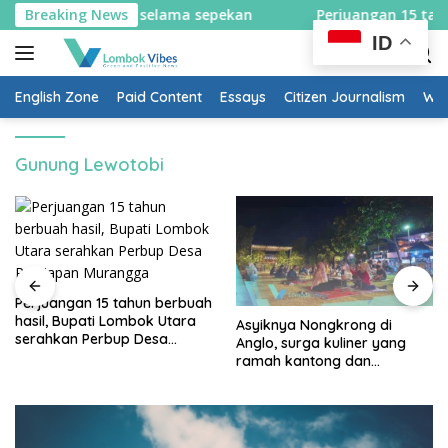
Skip
tem satu arah selama sepekan
Breaking News
Perjuangan 15 tahun be
to
ID
content
English Zone
Paid Content
Essays
Citizen Journalism
Wow
Gunung Lewotobi
Perjuangan 15 tahun berbuah
hasil, Bupati Lombok Utara
Asyiknya Nongkrong di
serahkan Perbup Desa
Anglo, surga kuliner yang
Persiapan Murangga
ramah kantong dan
keluarga