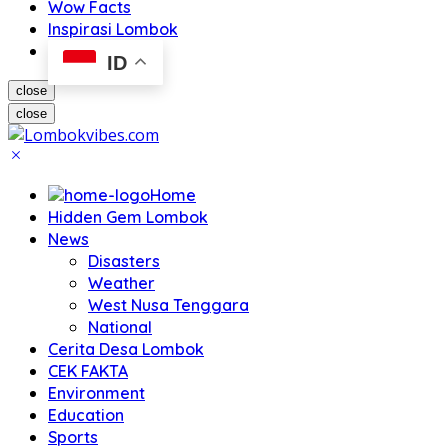
Wow Facts
Inspirasi Lombok
ID
close
close
Home
Hidden Gem Lombok
News
Disasters
Weather
West Nusa Tenggara
National
Cerita Desa Lombok
CEK FAKTA
Environment
Education
Sports