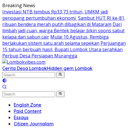
Skip
Breaking News
to
Investasi NTB tembus Rp33,73 triliun, UMKM jadi
content
penopang pertumbuhan ekonomi
Sambut HUT RI ke-81,
ribuan bendera merah putih dibagikan di Mataram
Dari
limbah jadi cuan, warga Bentek belajar bikin spons sabut
kelapa dan sabun cair
Mulai 10 Agustus, Rembiga
berlakukan sistem satu arah selama sepekan
Perjuangan
15 tahun berbuah hasil, Bupati Lombok Utara serahkan
Perbup Desa Persiapan Murangga
Cerita Desa Lombok
Hidden gem Lombok
English Zone
Paid Content
Essays
Citizen Journalism