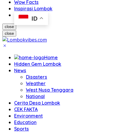
Wow Facts
Inspirasi Lombok
ID
close
close
Home
Hidden Gem Lombok
News
Disasters
Weather
West Nusa Tenggara
National
Cerita Desa Lombok
CEK FAKTA
Environment
Education
Sports