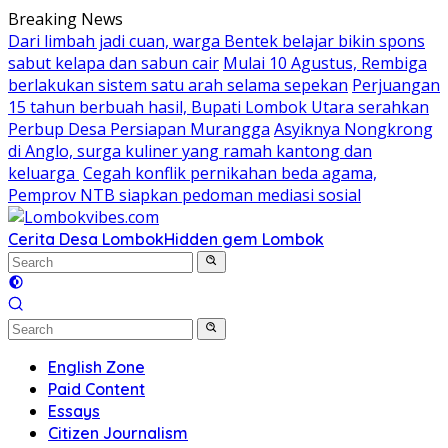
Skip
Breaking News
to
Dari limbah jadi cuan, warga Bentek belajar bikin spons
content
sabut kelapa dan sabun cair
Mulai 10 Agustus, Rembiga
berlakukan sistem satu arah selama sepekan
Perjuangan
15 tahun berbuah hasil, Bupati Lombok Utara serahkan
Perbup Desa Persiapan Murangga
Asyiknya Nongkrong
di Anglo, surga kuliner yang ramah kantong dan
keluarga
Cegah konflik pernikahan beda agama,
Pemprov NTB siapkan pedoman mediasi sosial
Cerita Desa Lombok
Hidden gem Lombok
English Zone
Paid Content
Essays
Citizen Journalism