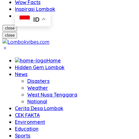
Wow Facts
Inspirasi Lombok
ID
close
close
Home
Hidden Gem Lombok
News
Disasters
Weather
West Nusa Tenggara
National
Cerita Desa Lombok
CEK FAKTA
Environment
Education
Sports