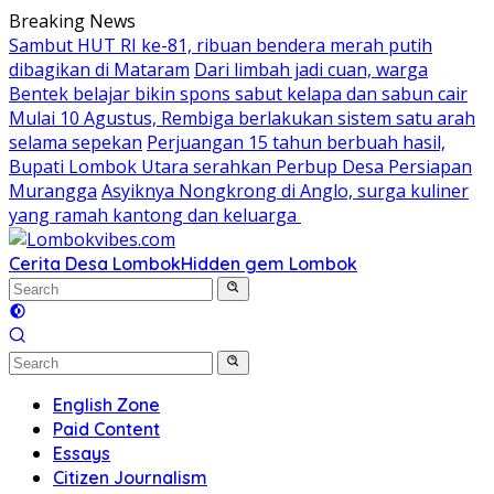
Skip
Breaking News
to
Sambut HUT RI ke-81, ribuan bendera merah putih
content
dibagikan di Mataram
Dari limbah jadi cuan, warga
Bentek belajar bikin spons sabut kelapa dan sabun cair
Mulai 10 Agustus, Rembiga berlakukan sistem satu arah
selama sepekan
Perjuangan 15 tahun berbuah hasil,
Bupati Lombok Utara serahkan Perbup Desa Persiapan
Murangga
Asyiknya Nongkrong di Anglo, surga kuliner
yang ramah kantong dan keluarga
Cerita Desa Lombok
Hidden gem Lombok
English Zone
Paid Content
Essays
Citizen Journalism