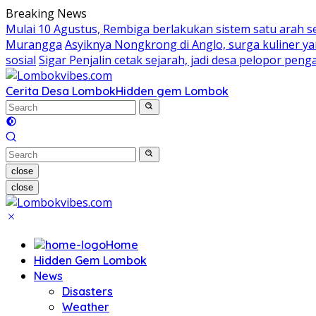
Skip
Breaking News
to
Mulai 10 Agustus, Rembiga berlakukan sistem satu arah 
content
Murangga
Asyiknya Nongkrong di Anglo, surga kuliner 
sosial
Sigar Penjalin cetak sejarah, jadi desa pelopor pe
Cerita Desa Lombok
Hidden gem Lombok
close
close
Home
Hidden Gem Lombok
News
Disasters
Weather