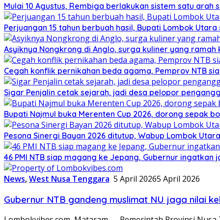
Mulai 10 Agustus, Rembiga berlakukan sistem satu arah
Perjuangan 15 tahun berbuah hasil, Bupati Lombok Utar
Asyiknya Nongkrong di Anglo, surga kuliner yang ramah
Cegah konflik pernikahan beda agama, Pemprov NTB sia
Sigar Penjalin cetak sejarah, jadi desa pelopor pengan
Bupati Najmul buka Merenten Cup 2026, dorong sepak b
Pesona Sinergi Bayan 2026 ditutup, Wabup Lombok Utar
46 PMI NTB siap magang ke Jepang, Gubernur ingatkan j
News
,
West Nusa Tenggara
5 April 2026
5 April 2026
Gubernur NTB gandeng muslimat NU jaga nilai kel
Lombokvibes.com, Mataram — Pemerintah Provinsi Nusa