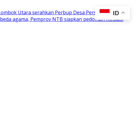
 Lombok Utara serahkan Perbup Desa Persiapan
ID
n beda agama, Pemprov NTB siapkan pedoman mediasi