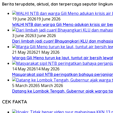
Berita terupdate, aktual, dan terpercaya seputar lingku
19 June 2026
19 June 2026
WALHI NTB dan warga Gili Meno adukan krisis air b
3 June 2026
3 June 2026
Dari limbah jadi cuan! Bhayangkari KLU dan mahas
21 May 2026
21 May 2026
Warga Gili Meno turun ke laut, tuntut air bersih lew
14 May 2026
14 May 2026
Masyarakat sipil NTB peringatkan bahaya perjanjian
5 March 2026
5 March 2026
Datang ke Lombok Tengah, Gubernur ajak warga ta
CEK FAKTA