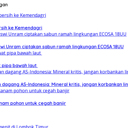
ngan
ersih ke Kemendagri
iswi Unram ciptakan sabun ramah lingkungan ECOSA 18UU
at pipa bawah laut
 dagang AS-Indonesia: Mineral kritis, jangan korbankan l
nam pohon untuk cegah banjir