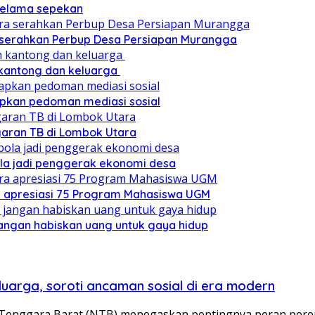
 selama sepekan
a serahkan Perbup Desa Persiapan Murangga
 kantong dan keluarga
pkan pedoman mediasi sosial
ggaran TB di Lombok Utara
ola jadi penggerak ekonomi desa
a apresiasi 75 Program Mahasiswa UGM
angan habiskan uang untuk gaya hidup
uarga, soroti ancaman sosial di era modern
 Tenggara Barat (NTB) menegaskan pentingnya peran pe