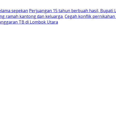
selama sepekan
Perjuangan 15 tahun berbuah hasil, Bupati
yang ramah kantong dan keluarga
Cegah konflik pernikaha
nganggaran TB di Lombok Utara