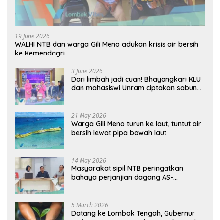
19 June 2026
WALHI NTB dan warga Gili Meno adukan krisis air bersih
ke Kemendagri
3 June 2026
Dari limbah jadi cuan! Bhayangkari KLU
dan mahasiswi Unram ciptakan sabun
ramah lingkungan ECOSA 18UU
21 May 2026
Warga Gili Meno turun ke laut, tuntut air
bersih lewat pipa bawah laut
14 May 2026
Masyarakat sipil NTB peringatkan
bahaya perjanjian dagang AS-
Indonesia: Mineral kritis, jangan
korbankan lingkungan dan warga lokal
5 March 2026
Datang ke Lombok Tengah, Gubernur