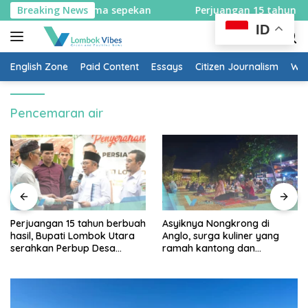
Skip
 arah selama sepekan
Breaking News
Perjuangan 15 tahun berbuah has
to
ID
content
English Zone
Paid Content
Essays
Citizen Journalism
Wow
Pencemaran air
Perjuangan 15 tahun berbuah
Asyiknya Nongkrong di
hasil, Bupati Lombok Utara
Anglo, surga kuliner yang
serahkan Perbup Desa
ramah kantong dan
Persiapan Murangga
keluarga