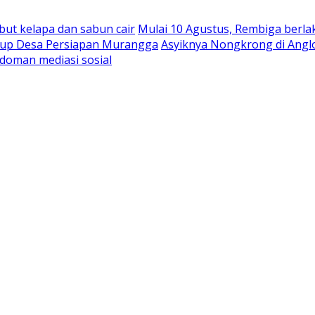
abut kelapa dan sabun cair
Mulai 10 Agustus, Rembiga berla
rbup Desa Persiapan Murangga
Asyiknya Nongkrong di Angl
doman mediasi sosial