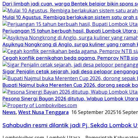
Dari limbah jadi cuan, warga Bentek belajar bikin spons 
Mulai 10 Agustus, Rembiga berlakukan sistem satu arah
Perjuangan 15 tahun berbuah hasil, Bupati Lombok Utar
Asyiknya Nongkrong di Anglo, surga kuliner yang ramah
Cegah konflik pernikahan beda agama, Pemprov NTB sia
Sigar Penjalin cetak sejarah, jadi desa pelopor pengan
Bupati Najmul buka Merenten Cup 2026, dorong sepak b
Pesona Sinergi Bayan 2026 ditutup, Wabup Lombok Utar
News
,
West Nusa Tenggara
16 September 2025
16 Septe
Sahabudin resmi dilantik jadi Pj. Sekda Lombok 
Lombokvibes.com, Lombok Utara – Pemerintah Kabupaten 