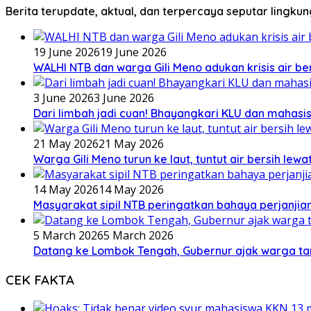
Berita terupdate, aktual, dan terpercaya seputar lingku
19 June 2026
19 June 2026
WALHI NTB dan warga Gili Meno adukan krisis air b
3 June 2026
3 June 2026
Dari limbah jadi cuan! Bhayangkari KLU dan mahas
21 May 2026
21 May 2026
Warga Gili Meno turun ke laut, tuntut air bersih lew
14 May 2026
14 May 2026
Masyarakat sipil NTB peringatkan bahaya perjanjian
5 March 2026
5 March 2026
Datang ke Lombok Tengah, Gubernur ajak warga ta
CEK FAKTA