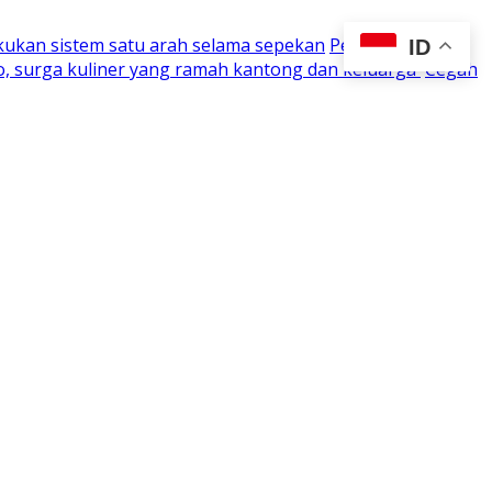
kukan sistem satu arah selama sepekan
Perjuangan 15
ID
o, surga kuliner yang ramah kantong dan keluarga
Cegah