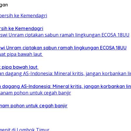
ngan
ersih ke Kemendagri
iswi Unram ciptakan sabun ramah lingkungan ECOSA 18UU
at pipa bawah laut
 dagang AS-Indonesia: Mineral kritis, jangan korbankan l
nam pohon untuk cegah banjir