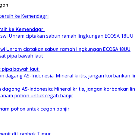
ngan
ersih ke Kemendagri
iswi Unram ciptakan sabun ramah lingkungan ECOSA 18UU
at pipa bawah laut
 dagang AS-Indonesia: Mineral kritis, jangan korbankan l
nam pohon untuk cegah banjir