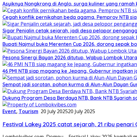
Asyiknya Nongkrong di Anglo, surga kuliner yang ramah
Cegah konflik pernikahan beda agama, Pemprov NTB sia
Sigar Penjalin cetak sejarah, jadi desa pelopor pengan
Bupati Najmul buka Merenten Cup 2026, dorong sepak b
Pesona Sinergi Bayan 2026 ditutup, Wabup Lombok Utar
46 PMI NTB siap magang ke Jepang, Gubernur ingatkan j
Sempat jadi sorotan, pohon kurma di Alun-Alun Dayan Gu
Dukung Program Desa Berdaya NTB, Bank NTB Syariah sa
Event
,
Tourism
20 July 2025
20 July 2025
Festival Lakey 2025 catat sejarah, 21 ribu pena
Lombokvibes.com, Dompu – Festival Lakey 2025 kembali me