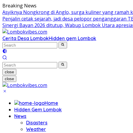
Skip
Breaking News
to
Asyiknya Nongkrong di Anglo, surga kuliner yang ramah 
content
Penjalin cetak sejarah, jadi desa pelopor penganggaran 
Sinergi Bayan 2026 ditutup, Wabup Lombok Utara apres
Cerita Desa Lombok
Hidden gem Lombok
close
close
Home
Hidden Gem Lombok
News
Disasters
Weather