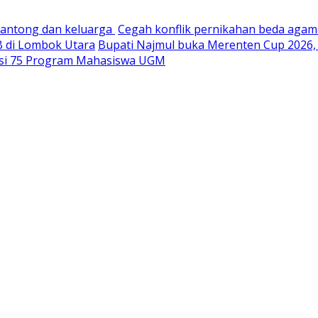
kantong dan keluarga
Cegah konflik pernikahan beda agam
TB di Lombok Utara
Bupati Najmul buka Merenten Cup 2026,
iasi 75 Program Mahasiswa UGM