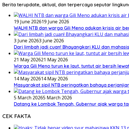
Berita terupdate, aktual, dan terpercaya seputar lingku
19 June 2026
19 June 2026
WALHI NTB dan warga Gili Meno adukan krisis air b
3 June 2026
3 June 2026
Dari limbah jadi cuan! Bhayangkari KLU dan mahas
21 May 2026
21 May 2026
Warga Gili Meno turun ke laut, tuntut air bersih lew
14 May 2026
14 May 2026
Masyarakat sipil NTB peringatkan bahaya perjanjian
5 March 2026
5 March 2026
Datang ke Lombok Tengah, Gubernur ajak warga ta
CEK FAKTA