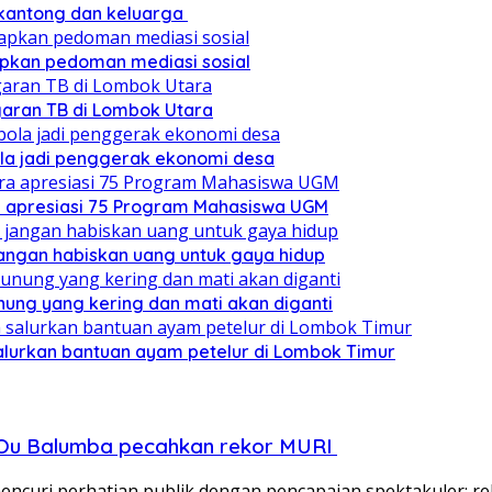
 kantong dan keluarga
pkan pedoman mediasi sosial
ggaran TB di Lombok Utara
ola jadi penggerak ekonomi desa
a apresiasi 75 Program Mahasiswa UGM
angan habiskan uang untuk gaya hidup
nung yang kering dan mati akan diganti
lurkan bantuan ayam petelur di Lombok Timur
ri Ou Balumba pecahkan rekor MURI
ncuri perhatian publik dengan pencapaian spektakuler: re