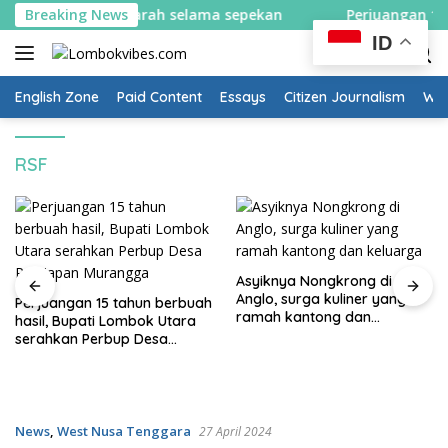
Skip
kan sistem satu arah selama sepekan
Breaking News
Perjuangan 15 ta
to
ID
content
English Zone
Paid Content
Essays
Citizen Journalism
Wow
RSF
Asyiknya Nongkrong di
Anglo, surga kuliner yang
Perjuangan 15 tahun berbuah
ramah kantong dan
hasil, Bupati Lombok Utara
keluarga
serahkan Perbup Desa
Persiapan Murangga
News
,
West Nusa Tenggara
27 April 2024