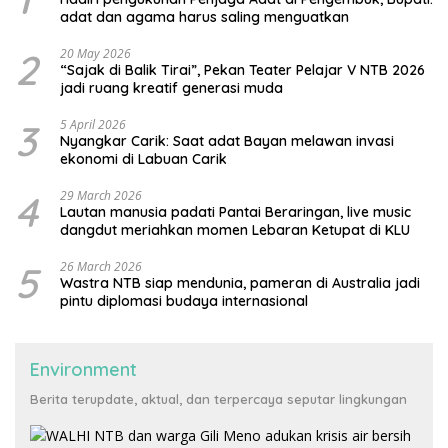
adat dan agama harus saling menguatkan
2
20 May 2026
“Sajak di Balik Tirai”, Pekan Teater Pelajar V NTB 2026
jadi ruang kreatif generasi muda
3
5 April 2026
Nyangkar Carik: Saat adat Bayan melawan invasi
ekonomi di Labuan Carik
4
29 March 2026
Lautan manusia padati Pantai Beraringan, live music
dangdut meriahkan momen Lebaran Ketupat di KLU
5
26 March 2026
Wastra NTB siap mendunia, pameran di Australia jadi
pintu diplomasi budaya internasional
Environment
Berita terupdate, aktual, dan terpercaya seputar lingkungan