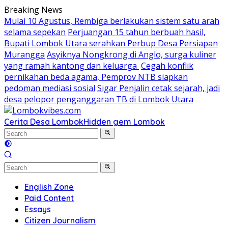
Skip
Breaking News
to
Mulai 10 Agustus, Rembiga berlakukan sistem satu arah
content
selama sepekan
Perjuangan 15 tahun berbuah hasil,
Bupati Lombok Utara serahkan Perbup Desa Persiapan
Murangga
Asyiknya Nongkrong di Anglo, surga kuliner
yang ramah kantong dan keluarga
Cegah konflik
pernikahan beda agama, Pemprov NTB siapkan
pedoman mediasi sosial
Sigar Penjalin cetak sejarah, jadi
desa pelopor penganggaran TB di Lombok Utara
Cerita Desa Lombok
Hidden gem Lombok
English Zone
Paid Content
Essays
Citizen Journalism