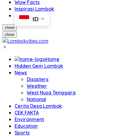
Wow Facts
Inspirasi Lombok
ID
close
close
Home
Hidden Gem Lombok
News
Disasters
Weather
West Nusa Tenggara
National
Cerita Desa Lombok
CEK FAKTA
Environment
Education
Sports