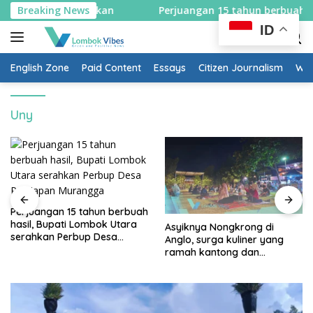
Skip
 selama sepekan
Breaking News
Perjuangan 15 tahun berbuah hasil, 
to
ID
content
English Zone
Paid Content
Essays
Citizen Journalism
Wow
Uny
Perjuangan 15 tahun berbuah
hasil, Bupati Lombok Utara
Asyiknya Nongkrong di
serahkan Perbup Desa
Anglo, surga kuliner yang
Persiapan Murangga
ramah kantong dan
keluarga