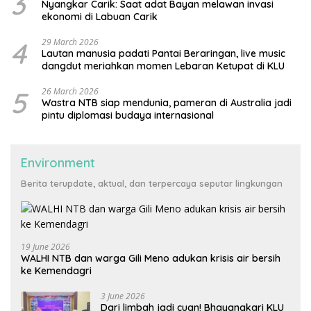
3
Nyangkar Carik: Saat adat Bayan melawan invasi
ekonomi di Labuan Carik
4
29 March 2026
Lautan manusia padati Pantai Beraringan, live music
dangdut meriahkan momen Lebaran Ketupat di KLU
5
26 March 2026
Wastra NTB siap mendunia, pameran di Australia jadi
pintu diplomasi budaya internasional
Environment
Berita terupdate, aktual, dan terpercaya seputar lingkungan
19 June 2026
WALHI NTB dan warga Gili Meno adukan krisis air bersih
ke Kemendagri
3 June 2026
Dari limbah jadi cuan! Bhayangkari KLU