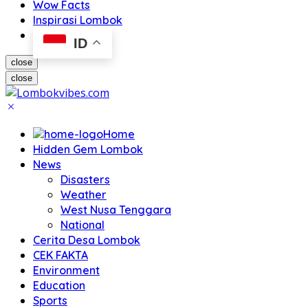
Wow Facts
Inspirasi Lombok
ID
close
close
Home
Hidden Gem Lombok
News
Disasters
Weather
West Nusa Tenggara
National
Cerita Desa Lombok
CEK FAKTA
Environment
Education
Sports