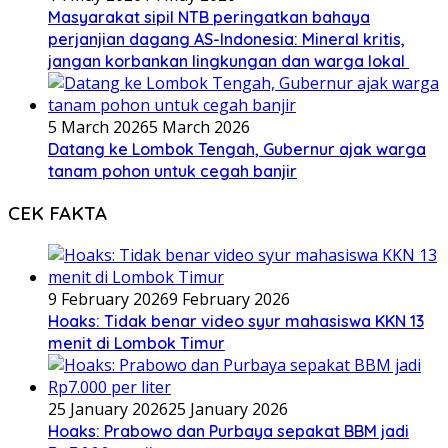
Masyarakat sipil NTB peringatkan bahaya
perjanjian dagang AS-Indonesia: Mineral kritis,
jangan korbankan lingkungan dan warga lokal
5 March 2026
5 March 2026
Datang ke Lombok Tengah, Gubernur ajak warga
tanam pohon untuk cegah banjir
CEK FAKTA
9 February 2026
9 February 2026
Hoaks: Tidak benar video syur mahasiswa KKN 13
menit di Lombok Timur
25 January 2026
25 January 2026
Hoaks: Prabowo dan Purbaya sepakat BBM jadi