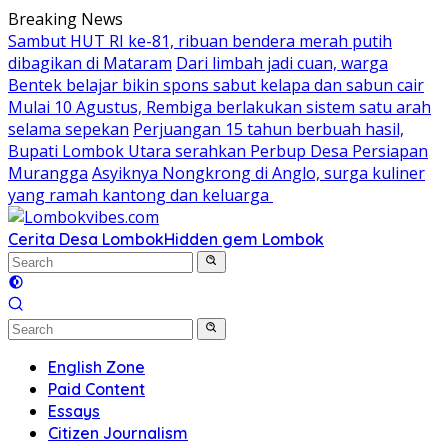
Skip
Breaking News
to
Sambut HUT RI ke-81, ribuan bendera merah putih
content
dibagikan di Mataram
Dari limbah jadi cuan, warga
Bentek belajar bikin spons sabut kelapa dan sabun cair
Mulai 10 Agustus, Rembiga berlakukan sistem satu arah
selama sepekan
Perjuangan 15 tahun berbuah hasil,
Bupati Lombok Utara serahkan Perbup Desa Persiapan
Murangga
Asyiknya Nongkrong di Anglo, surga kuliner
yang ramah kantong dan keluarga
Cerita Desa Lombok
Hidden gem Lombok
English Zone
Paid Content
Essays
Citizen Journalism