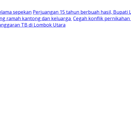
selama sepekan
Perjuangan 15 tahun berbuah hasil, Bupati
yang ramah kantong dan keluarga
Cegah konflik pernikaha
nganggaran TB di Lombok Utara