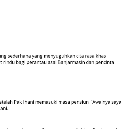
ung sederhana yang menyuguhkan cita rasa khas
t rindu bagi perantau asal Banjarmasin dan pencinta
Menu Warung Banjar
 setelah Pak Ihani memasuki masa pensiun. “Awalnya saya
ani.