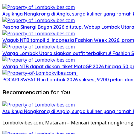
Asyiknya Nongkrong di Anglo, surga kuliner yang ramah
Pesona Sinergi Bayan 2026 ditutup, Wabup Lombok Utar
Wagub NTB tampil di Indonesia Fashion Week 2026, pro
Warga Lombok Utara siapkan outfit terbaikmu! Fashion S
Warga NTB dapat diskon tiket MotoGP 2026 hingga 50 per
POCARI SWEAT Run Lombok 2026 sukses, 9.200 pelari dan
Recommendation for You
Asyiknya Nongkrong di Anglo, surga kuliner yang ramah
Lombokvibes.com, Mataram – Mencari tempat nongkrong 