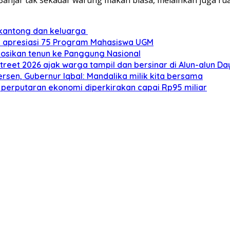
 kantong dan keluarga
a apresiasi 75 Program Mahasiswa UGM
mosikan tenun ke Panggung Nasional
treet 2026 ajak warga tampil dan bersinar di Alun-alun D
sen, Gubernur Iqbal: Mandalika milik kita bersama
 perputaran ekonomi diperkirakan capai Rp95 miliar