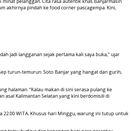
k minat pelanggan. Cita rasa autentik khas Banjarmasin
m akhirnya pindah ke food corner pascagempa. Kini,
arung Banjar
Menu warung Banjar
ah jadi langganan sejak pertama kali saya buka,” ujar
ep turun-temurun. Soto Banjar yang hangat dan gurih,
ng halaman. “Kalau makan di sini serasa pulang ke
 asal Kalimantan Selatan yang kini berdomisili di
ga 22.00 WITA. Khusus hari Minggu, warung ini tutup untuk
uang temu budaya dan kenangan bagi para perantau.