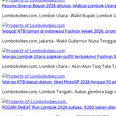
Pesona Sinergi Bayan 2026 ditutup, Wabup Lombok Utar
Lombokvibes.com, Lombok Utara– Wakil Bupati Lombok U
Wagub NTB tampil di Indonesia Fashion Week 2026, pro
Lombokvibes.com, Jakarta– Wakil Gubernur Nusa Tenggara
Warga Lombok Utara siapkan outfit terbaikmu! Fashion S
Lombokvibes.com, Lombok Utara – Alun-Alun Tioq Tata 
Warga NTB dapat diskon tiket MotoGP 2026 hingga 50 per
Lombokvibes.com, Lombok Tengah– Kabar gembira bagi 
POCARI SWEAT Run Lombok 2026 sukses, 9.200 pelari dan