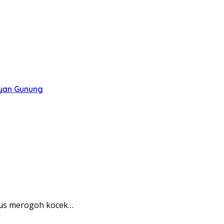
ayan Gunung
rus merogoh kocek…