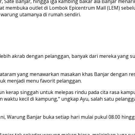
r, Sate Banjar, hingga iga kambing bakar ala Banjar menari
t membuka outlet di Lombok Epicentrum Mall (LEM) sebelu
 warung utamanya di rumah sendiri.
njar
Menu Warung Banjar
Menu W
lebih akrab dengan pelanggan, banyak dari mereka yang sud
i Mataram yang menawarkan masakan khas Banjar dengan res
uk menjadi menu favorit pelanggan.
un kerap singgah untuk melepas rindu pada cita rasa kampu
waktu kecil di kampung,” ungkap Ayu, salah satu pelanggan
ini, Warung Banjar buka setiap hari mulai pukul 08.00 hing
 Banjar tak sekadar warung makan biasa, melainkan juga r