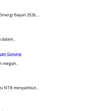
Sinergi Bayan 2026,…
u dalam…
ayan Gunung
on megah…
insi NTB menyambut…