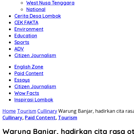
West Nusa Tenggara
National
Cerita Desa Lombok
CEK FAKTA
Environment
Education
Sports
ADV
Citizen Journalism
English Zone
Paid Content
Essays
Citizen Journalism
Wow Facts
Inspirasi Lombok
Home
Tourism
Cullinary
Warung Banjar, hadirkan cita ra
Cullinary
,
Paid Content
,
Tourism
Warung Banjar, hadirkan cita rasa o