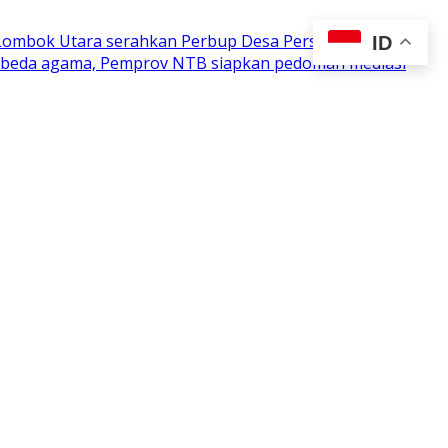
 Lombok Utara serahkan Perbup Desa Persiapan
ID
n beda agama, Pemprov NTB siapkan pedoman mediasi