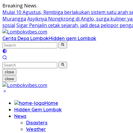
Skip
Breaking News
to
Mulai 10 Agustus, Rembiga berlakukan sistem satu arah 
content
Murangga
Asyiknya Nongkrong di Anglo, surga kuliner 
sosial
Sigar Penjalin cetak sejarah, jadi desa pelopor pe
Cerita Desa Lombok
Hidden gem Lombok
close
close
Home
Hidden Gem Lombok
News
Disasters
Weather