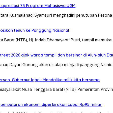
a apresiasi 75 Program Mahasiswa UGM
tara Kusmalahadi Syamsuri menghadiri penutupan Pesona 
mosikan tenun ke Panggung Nasional
 Barat (NTB), Hj. Indah Dhamayanti Putri, tampil memuka
treet 2026 ajak warga tampil dan bersinar di Alun-alun D
Tunaq Dayan Gunung akan disulap menjadi panggung fashi
sen, Gubernur Iqbal: Mandalika milik kita bersama
masyarakat Nusa Tenggara Barat (NTB). Pemerintah Prov
 perputaran ekonomi diperkirakan capai Rp95 miliar