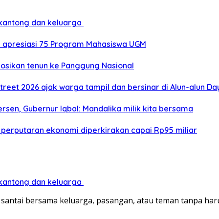
 kantong dan keluarga
a apresiasi 75 Program Mahasiswa UGM
mosikan tenun ke Panggung Nasional
treet 2026 ajak warga tampil dan bersinar di Alun-alun D
sen, Gubernur Iqbal: Mandalika milik kita bersama
 perputaran ekonomi diperkirakan capai Rp95 miliar
 kantong dan keluarga
santai bersama keluarga, pasangan, atau teman tanpa ha