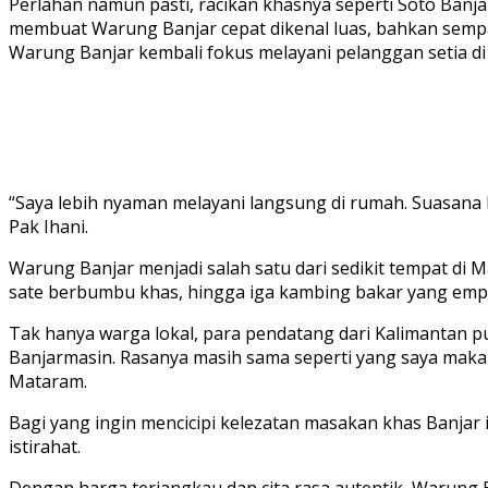
Perlahan namun pasti, racikan khasnya seperti Soto Banja
membuat Warung Banjar cepat dikenal luas, bahkan sempa
Warung Banjar kembali fokus melayani pelanggan setia di
Menu Warung Ba
Menu Warung Banjar
“Saya lebih nyaman melayani langsung di rumah. Suasana 
Pak Ihani.
Warung Banjar menjadi salah satu dari sedikit tempat d
sate berbumbu khas, hingga iga kambing bakar yang emp
Tak hanya warga lokal, para pendatang dari Kalimantan p
Banjarmasin. Rasanya masih sama seperti yang saya makan 
Mataram.
Bagi yang ingin mencicipi kelezatan masakan khas Banjar 
istirahat.
Dengan harga terjangkau dan cita rasa autentik, Warung