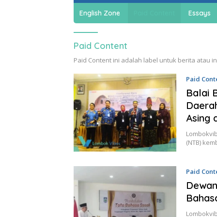
English Zone
Paid Content
Essays
Paid Content
Paid Content ini adalah label untuk berita atau 
Paid Cont
Balai 
Daerah
Asing 
Lombokvib
(NTB) kem
Paid Cont
Dewan 
Bahas
Lombokvib