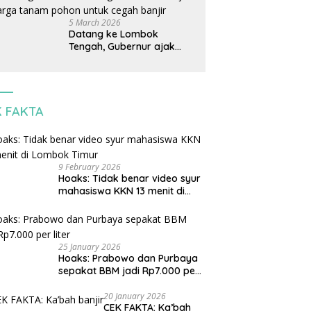
jangan korbankan
lingkungan dan warga
5 March 2026
lokal
Datang ke Lombok
Tengah, Gubernur ajak
warga tanam pohon untuk
cegah banjir
K FAKTA
9 February 2026
Hoaks: Tidak benar video syur
mahasiswa KKN 13 menit di
Lombok Timur
25 January 2026
Hoaks: Prabowo dan Purbaya
sepakat BBM jadi Rp7.000 per
liter
20 January 2026
CEK FAKTA: Ka’bah