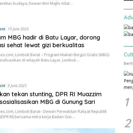
entitas budaya, Dewan Bini Majlis Adat…
Adv
ent
10 June 2025
m MBG hadir di Batu Layar, dorong
si sehat lewat gizi berkualitas
Cul
es.com, Lombok Barat – Program Makan Bergizi Gratis (MBG)
sialisasikan di wilayah Batu Layar, Lombok…
Beri
ent
9 June 2025
an tekan stunting, DPR RI Muazzim
1
sosialisasikan MBG di Gunung Sari
es.com, Lombok Barat– Dewan Perwakilan Rakyat Republik
(DPR RI) bersama mitra kerja Badan Gizi…
2