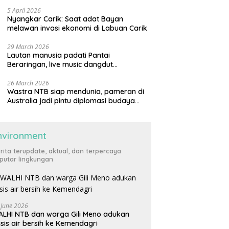
generasi muda
5 April 2026
Nyangkar Carik: Saat adat Bayan
melawan invasi ekonomi di Labuan Carik
29 March 2026
Lautan manusia padati Pantai
Beraringan, live music dangdut
meriahkan momen Lebaran Ketupat di
KLU
26 March 2026
Wastra NTB siap mendunia, pameran di
Australia jadi pintu diplomasi budaya
internasional
nvironment
rita terupdate, aktual, dan terpercaya
putar lingkungan
 June 2026
LHI NTB dan warga Gili Meno adukan
isis air bersih ke Kemendagri