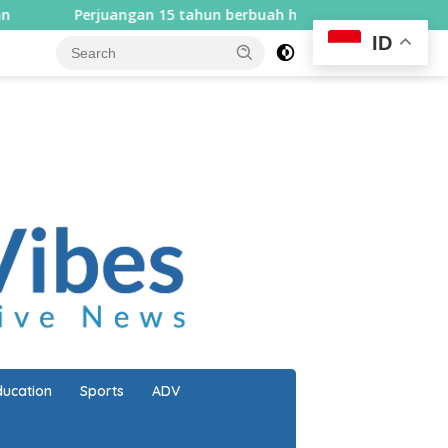
5 tahun berbuah hasil, Bupati Lombok Utara serahkan Perbup 
ID
close
ducation
Sports
ADV