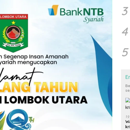
3
4
5
E
Be
se
19
WA
kr