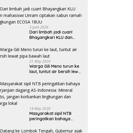
3 June 2026
Dari limbah jadi cuan!
Bhayangkari KLU dan
mahasiswi Unram ciptakan
sabun ramah lingkungan
ECOSA 18UU
21 May 2026
Warga Gili Meno turun ke
laut, tuntut air bersih lewat
pipa bawah laut
14 May 2026
Masyarakat sipil NTB
peringatkan bahaya
perjanjian dagang AS-
Indonesia: Mineral kritis,