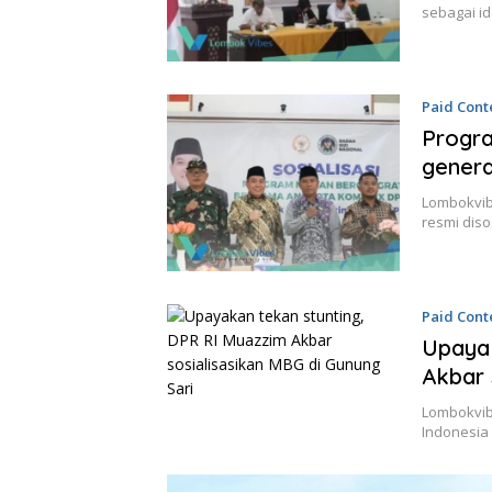
sebagai id
Paid Cont
Progra
genera
Lombokvib
resmi diso
Paid Cont
Upayak
Akbar 
Lombokvib
Indonesia 