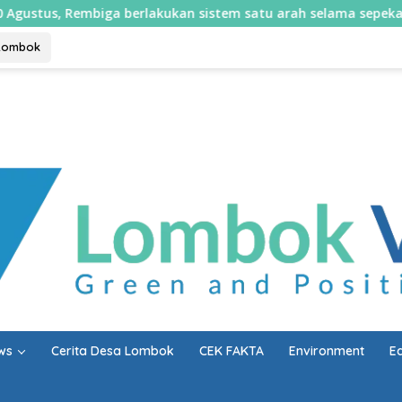
lakukan sistem satu arah selama sepekan
Perjuangan 1
Lombok
ws
Cerita Desa Lombok
CEK FAKTA
Environment
E