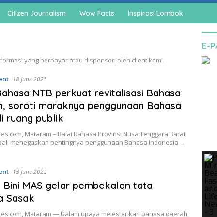
Citizen Journalism
Wow Facts
Inspirasi Lombok
E-
informasi yang berbayar atau disponsori oleh client kami.
ent
18 June 2025
Bahasa NTB perkuat revitalisasi Bahasa
, soroti maraknya penggunaan Bahasa
di ruang publik
es.com, Mataram – Balai Bahasa Provinsi Nusa Tenggara Barat
bali menegaskan pentingnya penggunaan Bahasa Indonesia…
ent
13 June 2025
Bini MAS gelar pembekalan tata
a Sasak
es.com, Mataram — Dalam upaya melestarikan bahasa daerah