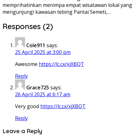
memprihatinkan menimpa empat wisatawan lokal yang
mengunjungi kawasan tebing Pantai Semeti,…
Responses (2)
Cole911
says:
25 April 2025 at 3:00 pm
Awesome
https://lc.cx/xjXBQT
Reply
Grace725
says:
26 April 2025 at 6:17 am
Very good
https://lc.cx/xjXBQT
Reply
Leave a Reply