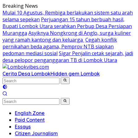
Skip
Breaking News
to
Mulai 10 Agustus, Rembiga berlakukan sistem satu arah
content
selama sepekan
Perjuangan 15 tahun berbuah hasil,
Bupati Lombok Utara serahkan Perbup Desa Persiapan
Murangga
Asyiknya Nongkrong di Anglo, surga kuliner
yang ramah kantong dan keluarga
Cegah konflik
pernikahan beda agama, Pemprov NTB siapkan
pedoman mediasi sosial
Sigar Penjalin cetak sejarah, jadi
desa pelopor penganggaran TB di Lombok Utara
Cerita Desa Lombok
Hidden gem Lombok
English Zone
Paid Content
Essays
Citizen Journalism