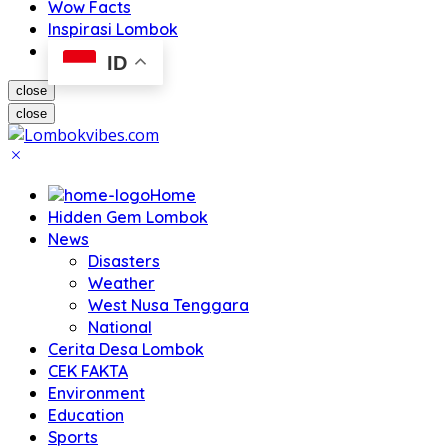
Wow Facts
Inspirasi Lombok
ID
close
close
Home
Hidden Gem Lombok
News
Disasters
Weather
West Nusa Tenggara
National
Cerita Desa Lombok
CEK FAKTA
Environment
Education
Sports