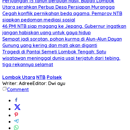
Perjuangan 15 tahun berbuah hasil, Bupati Lombok
Utara serahkan Perbup Desa Persiapan Murangga
Cegah konflik pernikahan beda agama, Pemprov NTB
siapkan pedoman mediasi sosial
46 PMI NTB siap magang ke Jepang, Gubernur ingatkan
jangan habiskan uang untuk gaya hidup
Sempat jadi sorotan, pohon kurma di Alun-Alun Dayan
Gunung yang kering dan mati akan diganti
Tragedi di Pantai Semeti Lombok Tengah: Satu
wisatawan meninggal dunia usai terjatuh dari tebing,
tiga rekannya selamat
Lombok Utara
NTB
Polsek
Writer: Adree
Editor: Dwi ayu
Comment