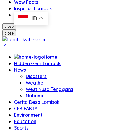
Wow Facts
Inspirasi Lombok
ID
close
close
Home
Hidden Gem Lombok
News
Disasters
Weather
West Nusa Tenggara
National
Cerita Desa Lombok
CEK FAKTA
Environment
Education
Sports