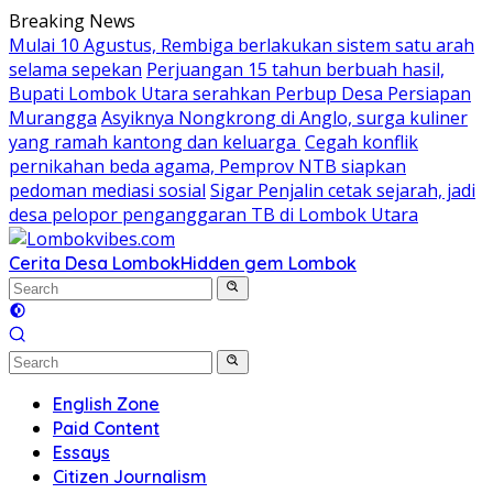
Skip
Breaking News
to
Mulai 10 Agustus, Rembiga berlakukan sistem satu arah
content
selama sepekan
Perjuangan 15 tahun berbuah hasil,
Bupati Lombok Utara serahkan Perbup Desa Persiapan
Murangga
Asyiknya Nongkrong di Anglo, surga kuliner
yang ramah kantong dan keluarga
Cegah konflik
pernikahan beda agama, Pemprov NTB siapkan
pedoman mediasi sosial
Sigar Penjalin cetak sejarah, jadi
desa pelopor penganggaran TB di Lombok Utara
Cerita Desa Lombok
Hidden gem Lombok
English Zone
Paid Content
Essays
Citizen Journalism