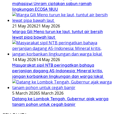
mahasiswi Unram ciptakan sabun ramah
lingkungan ECOSA 18UU
21 May 2026
21 May 2026
Warga Gili Meno turun ke laut, tuntut air bersih
lewat pipa bawah laut
14 May 2026
14 May 2026
Masyarakat sipil NTB peringatkan bahaya
perjanjian dagang AS-Indonesia: Mineral kritis,
jangan korbankan lingkungan dan warga lokal
5 March 2026
5 March 2026
Datang ke Lombok Tengah, Gubernur ajak warga
tanam pohon untuk cegah banjir