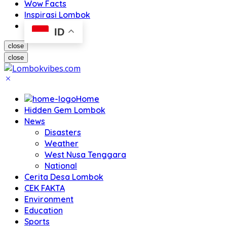
Wow Facts
Inspirasi Lombok
ID
close
close
Home
Hidden Gem Lombok
News
Disasters
Weather
West Nusa Tenggara
National
Cerita Desa Lombok
CEK FAKTA
Environment
Education
Sports