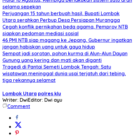
selama sepekan
Perjuangan 15 tahun berbuah hasil, Bupati Lombok
Utara serahkan Perbup Desa Persiapan Murangga
Cegah konflik pernikahan beda agama, Pemprov NTB
siapkan pedoman mediasi sosial
46 PMI NTB siap magang ke Jepang, Gubernur ingatkan
jangan habiskan uang untuk gaya hidup
Sempat jadi sorotan, pohon kurma di Alun-Alun Dayan
Gunung yang kering dan mati akan diganti
Tragedi di Pantai Semeti Lombok Tengah: Satu
wisatawan meninggal dunia usai terjatuh dari tebing,
tiga rekannya selamat
Lombok Utara
polres klu
Writer: Dwi
Editor: Dwi ayu
Comment