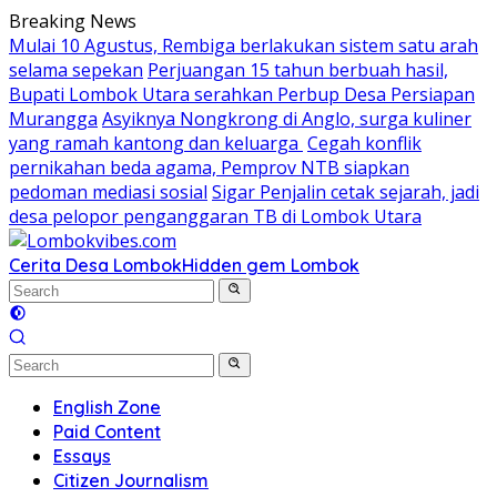
Skip
Breaking News
to
Mulai 10 Agustus, Rembiga berlakukan sistem satu arah
content
selama sepekan
Perjuangan 15 tahun berbuah hasil,
Bupati Lombok Utara serahkan Perbup Desa Persiapan
Murangga
Asyiknya Nongkrong di Anglo, surga kuliner
yang ramah kantong dan keluarga
Cegah konflik
pernikahan beda agama, Pemprov NTB siapkan
pedoman mediasi sosial
Sigar Penjalin cetak sejarah, jadi
desa pelopor penganggaran TB di Lombok Utara
Cerita Desa Lombok
Hidden gem Lombok
English Zone
Paid Content
Essays
Citizen Journalism