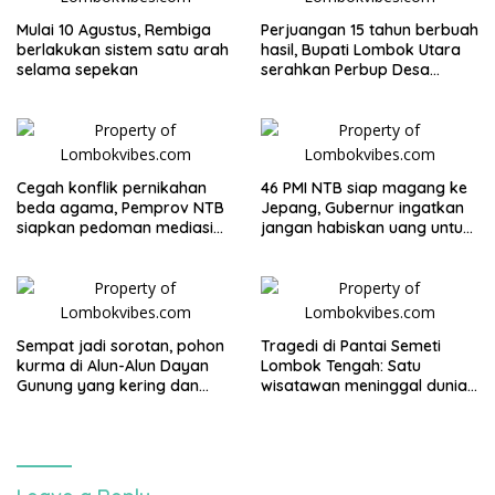
Mulai 10 Agustus, Rembiga
Perjuangan 15 tahun berbuah
berlakukan sistem satu arah
hasil, Bupati Lombok Utara
selama sepekan
serahkan Perbup Desa
Persiapan Murangga
Cegah konflik pernikahan
46 PMI NTB siap magang ke
beda agama, Pemprov NTB
Jepang, Gubernur ingatkan
siapkan pedoman mediasi
jangan habiskan uang untuk
sosial
gaya hidup
Sempat jadi sorotan, pohon
Tragedi di Pantai Semeti
kurma di Alun-Alun Dayan
Lombok Tengah: Satu
Gunung yang kering dan
wisatawan meninggal dunia
mati akan diganti
usai terjatuh dari tebing, tiga
rekannya selamat