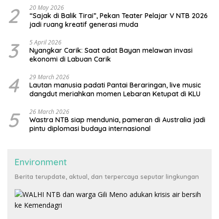
2
20 May 2026
“Sajak di Balik Tirai”, Pekan Teater Pelajar V NTB 2026
jadi ruang kreatif generasi muda
3
5 April 2026
Nyangkar Carik: Saat adat Bayan melawan invasi
ekonomi di Labuan Carik
4
29 March 2026
Lautan manusia padati Pantai Beraringan, live music
dangdut meriahkan momen Lebaran Ketupat di KLU
5
26 March 2026
Wastra NTB siap mendunia, pameran di Australia jadi
pintu diplomasi budaya internasional
Environment
Berita terupdate, aktual, dan terpercaya seputar lingkungan