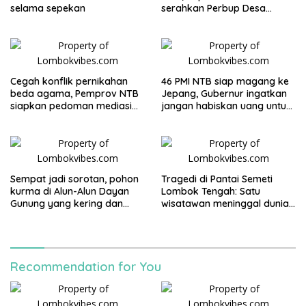
selama sepekan
serahkan Perbup Desa
Persiapan Murangga
Cegah konflik pernikahan
46 PMI NTB siap magang ke
beda agama, Pemprov NTB
Jepang, Gubernur ingatkan
siapkan pedoman mediasi
jangan habiskan uang untuk
sosial
gaya hidup
Sempat jadi sorotan, pohon
Tragedi di Pantai Semeti
kurma di Alun-Alun Dayan
Lombok Tengah: Satu
Gunung yang kering dan
wisatawan meninggal dunia
mati akan diganti
usai terjatuh dari tebing, tiga
rekannya selamat
Recommendation for You