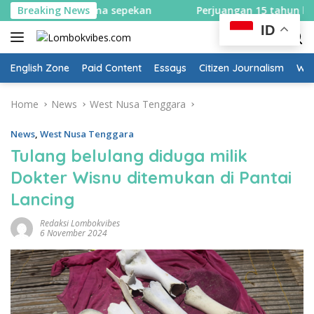
Skip
selama sepekan
Breaking News
Perjuangan 15 tahun berbuah hasil, Bu
to
ID
content
English Zone
Paid Content
Essays
Citizen Journalism
Wow
Home
News
West Nusa Tenggara
News
,
West Nusa Tenggara
Tulang belulang diduga milik
Dokter Wisnu ditemukan di Pantai
Lancing
Redaksi Lombokvibes
6 November 2024