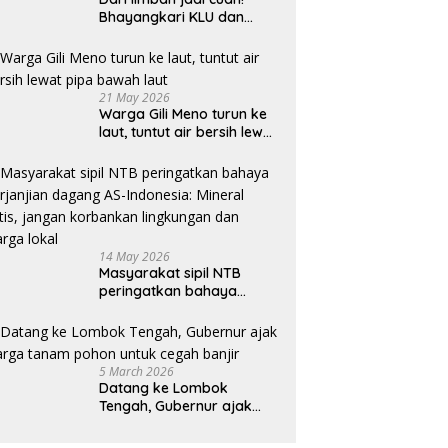
Bhayangkari KLU dan
mahasiswi Unram ciptakan
sabun ramah lingkungan
ECOSA 18UU
21 May 2026
Warga Gili Meno turun ke
laut, tuntut air bersih lewat
pipa bawah laut
14 May 2026
Masyarakat sipil NTB
peringatkan bahaya
perjanjian dagang AS-
Indonesia: Mineral kritis,
jangan korbankan
lingkungan dan warga
5 March 2026
lokal
Datang ke Lombok
Tengah, Gubernur ajak
warga tanam pohon untuk
cegah banjir