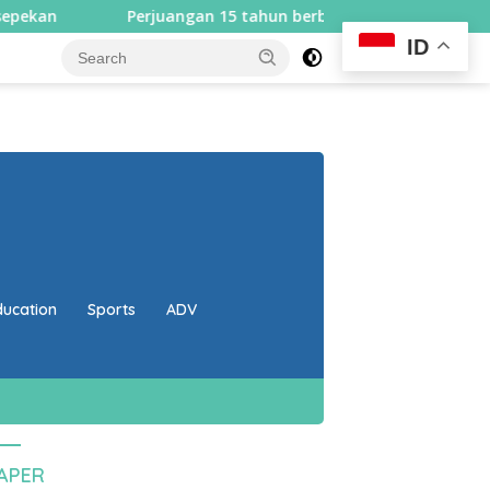
Perjuangan 15 tahun berbuah hasil, Bupati Lombok Utara se
ID
close
ducation
Sports
ADV
PAPER