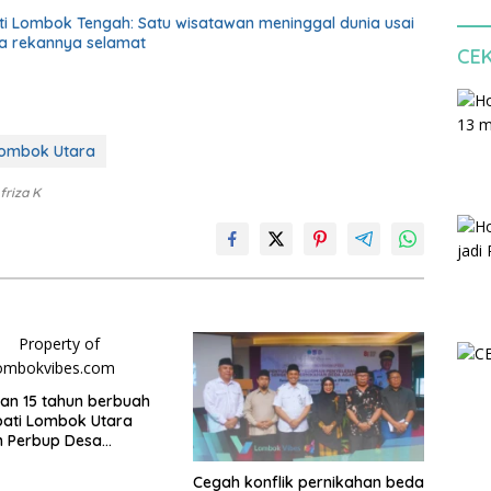
eti Lombok Tengah: Satu wisatawan meninggal dunia usai
iga rekannya selamat
CE
ombok Utara
friza K
an 15 tahun berbuah
upati Lombok Utara
n Perbup Desa
an Murangga
Cegah konflik pernikahan beda