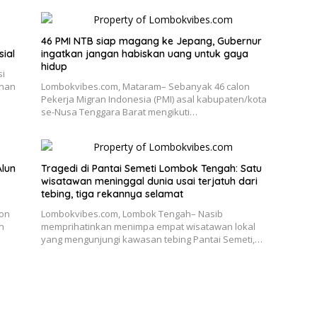
46 PMI NTB siap magang ke Jepang, Gubernur
ial
ingatkan jangan habiskan uang untuk gaya
hidup
si
unan
Lombokvibes.com, Mataram– Sebanyak 46 calon
Pekerja Migran Indonesia (PMI) asal kabupaten/kota
se-Nusa Tenggara Barat mengikuti…
Alun
Tragedi di Pantai Semeti Lombok Tengah: Satu
wisatawan meninggal dunia usai terjatuh dari
tebing, tiga rekannya selamat
hon
Lombokvibes.com, Lombok Tengah– Nasib
n
memprihatinkan menimpa empat wisatawan lokal
yang mengunjungi kawasan tebing Pantai Semeti,…