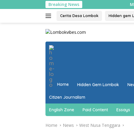
Skip
Breaking News
Mulai 10 Agustu
to
content
Cerita Desa Lombok
Hidden gem 
close
Home
Hidden Gem Lombok
Ne
Citizen Journalism
English Zone
Paid Content
Essays
Home
News
West Nusa Tenggara