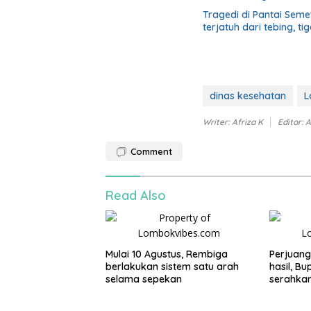
Tragedi di Pantai Sem
terjatuh dari tebing, t
dinas kesehatan
L
Writer: Afriza K
Editor: A
Comment
Read Also
Mulai 10 Agustus, Rembiga
Perjuang
berlakukan sistem satu arah
hasil, B
selama sepekan
serahka
Persiap