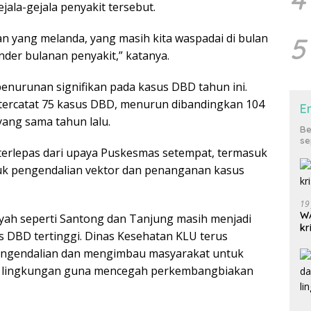
ala-gejala penyakit tersebut.
an yang melanda, yang masih kita waspadai di bulan
5
nder bulanan penyakit,” katanya.
nurunan signifikan pada kasus DBD tahun ini.
 tercatat 75 kasus DBD, menurun dibandingkan 104
E
yang sama tahun lalu.
Be
se
 terlepas dari upaya Puskesmas setempat, termasuk
uk pengendalian vektor dan penanganan kasus
19
WA
ayah seperti Santong dan Tanjung masih menjadi
kr
 DBD tertinggi. Dinas Kesehatan KLU terus
ngendalian dan mengimbau masyarakat untuk
n lingkungan guna mencegah perkembangbiakan