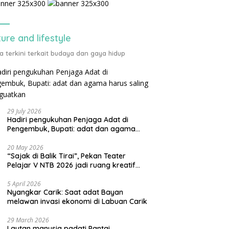
ture and lifestyle
ta terkini terkait budaya dan gaya hidup
29 July 2026
Hadiri pengukuhan Penjaga Adat di
Pengembuk, Bupati: adat dan agama
harus saling menguatkan
20 May 2026
“Sajak di Balik Tirai”, Pekan Teater
Pelajar V NTB 2026 jadi ruang kreatif
generasi muda
5 April 2026
Nyangkar Carik: Saat adat Bayan
melawan invasi ekonomi di Labuan Carik
29 March 2026
Lautan manusia padati Pantai