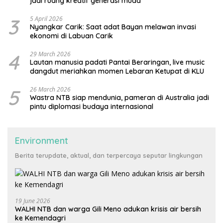
jadi ruang kreatif generasi muda
3
5 April 2026
Nyangkar Carik: Saat adat Bayan melawan invasi
ekonomi di Labuan Carik
4
29 March 2026
Lautan manusia padati Pantai Beraringan, live music
dangdut meriahkan momen Lebaran Ketupat di KLU
5
26 March 2026
Wastra NTB siap mendunia, pameran di Australia jadi
pintu diplomasi budaya internasional
Environment
Berita terupdate, aktual, dan terpercaya seputar lingkungan
19 June 2026
WALHI NTB dan warga Gili Meno adukan krisis air bersih
ke Kemendagri