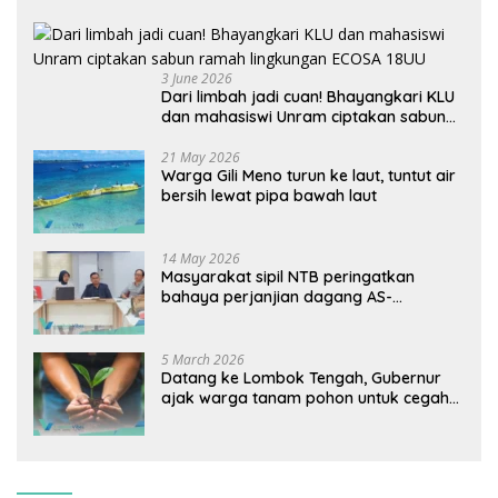
3 June 2026
Dari limbah jadi cuan! Bhayangkari KLU
dan mahasiswi Unram ciptakan sabun
ramah lingkungan ECOSA 18UU
21 May 2026
Warga Gili Meno turun ke laut, tuntut air
bersih lewat pipa bawah laut
14 May 2026
Masyarakat sipil NTB peringatkan
bahaya perjanjian dagang AS-
Indonesia: Mineral kritis, jangan
korbankan lingkungan dan warga lokal
5 March 2026
Datang ke Lombok Tengah, Gubernur
ajak warga tanam pohon untuk cegah
banjir