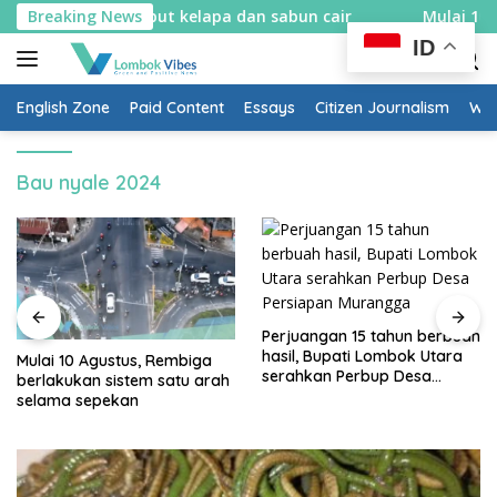
Skip
 bikin spons sabut kelapa dan sabun cair
Breaking News
Mulai 10 Agus
to
ID
content
English Zone
Paid Content
Essays
Citizen Journalism
Wow
Bau nyale 2024
Perjuangan 15 tahun berbuah
hasil, Bupati Lombok Utara
Mulai 10 Agustus, Rembiga
serahkan Perbup Desa
berlakukan sistem satu arah
Persiapan Murangga
selama sepekan