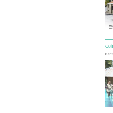
Cul
Beri