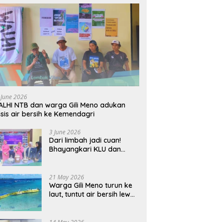
 June 2026
LHI NTB dan warga Gili Meno adukan
isis air bersih ke Kemendagri
3 June 2026
Dari limbah jadi cuan!
Bhayangkari KLU dan
mahasiswi Unram ciptakan
sabun ramah lingkungan
ECOSA 18UU
21 May 2026
Warga Gili Meno turun ke
laut, tuntut air bersih lewat
pipa bawah laut