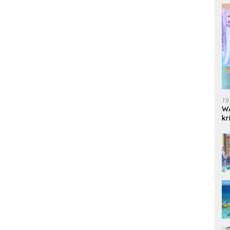
19
WA
kr