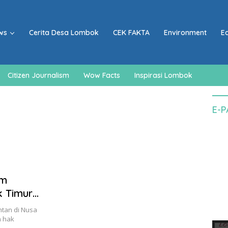
ws
Cerita Desa Lombok
CEK FAKTA
Environment
E
Citizen Journalism
Wow Facts
Inspirasi Lombok
E-
um
k Timur
ntan di Nusa
n hak