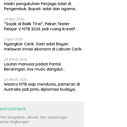
Hadiri pengukuhan Penjaga Adat di
Pengembuk, Bupati: adat dan agama
harus saling menguatkan
20 May 2026
“Sajak di Balik Tirai”, Pekan Teater
Pelajar V NTB 2026 jadi ruang kreatif
generasi muda
5 April 2026
Nyangkar Carik: Saat adat Bayan
melawan invasi ekonomi di Labuan Carik
29 March 2026
Lautan manusia padati Pantai
Beraringan, live music dangdut
meriahkan momen Lebaran Ketupat di
KLU
26 March 2026
Wastra NTB siap mendunia, pameran di
Australia jadi pintu diplomasi budaya
internasional
nvironment
rita terupdate, aktual, dan terpercaya
putar lingkungan