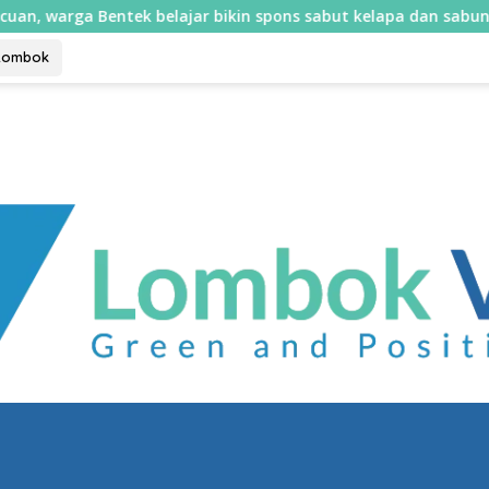
ek belajar bikin spons sabut kelapa dan sabun cair
Mul
Lombok