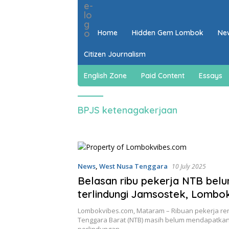
Home
Hidden Gem Lombok
Ne
Citizen Journalism
English Zone
Paid Content
Essays
BPJS ketenagakerjaan
News
,
West Nusa Tenggara
10 July 2025
Belasan ribu pekerja NTB bel
terlindungi Jamsostek, Lombo
dan Lombok Tengah tertinggi
Lombokvibes.com, Mataram – Ribuan pekerja re
Tenggara Barat (NTB) masih belum mendapatka