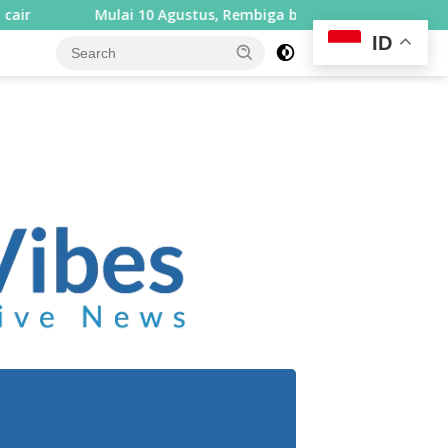
ai 10 Agustus, Rembiga berlakukan sistem satu arah selama se
ID
close