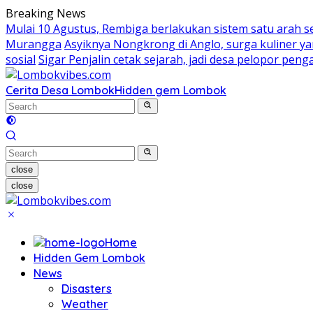
Skip
Breaking News
to
Mulai 10 Agustus, Rembiga berlakukan sistem satu arah 
content
Murangga
Asyiknya Nongkrong di Anglo, surga kuliner 
sosial
Sigar Penjalin cetak sejarah, jadi desa pelopor pe
Cerita Desa Lombok
Hidden gem Lombok
close
close
Home
Hidden Gem Lombok
News
Disasters
Weather