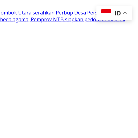
 Lombok Utara serahkan Perbup Desa Persiapan
ID
n beda agama, Pemprov NTB siapkan pedoman mediasi