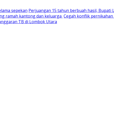
selama sepekan
Perjuangan 15 tahun berbuah hasil, Bupati
yang ramah kantong dan keluarga
Cegah konflik pernikaha
nganggaran TB di Lombok Utara