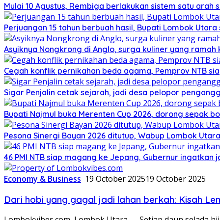
Mulai 10 Agustus, Rembiga berlakukan sistem satu arah
Perjuangan 15 tahun berbuah hasil, Bupati Lombok Utar
Asyiknya Nongkrong di Anglo, surga kuliner yang ramah
Cegah konflik pernikahan beda agama, Pemprov NTB sia
Sigar Penjalin cetak sejarah, jadi desa pelopor pengan
Bupati Najmul buka Merenten Cup 2026, dorong sepak b
Pesona Sinergi Bayan 2026 ditutup, Wabup Lombok Utar
46 PMI NTB siap magang ke Jepang, Gubernur ingatkan j
Economy & Business
19 October 2025
19 October 2025
Dari hobi yang gagal jadi lahan berkah: Kisah 
Lombokvibes.com, Lombok Utara — Setiap daun selada hi