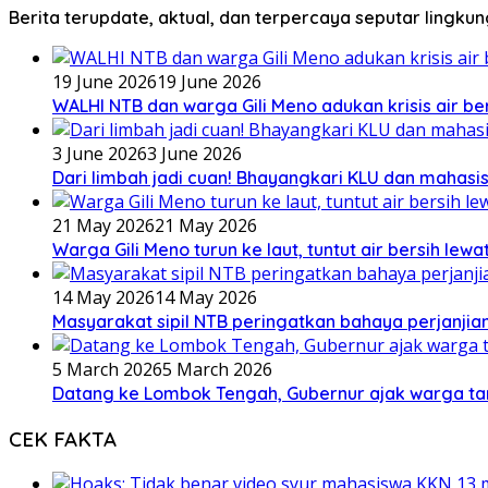
Berita terupdate, aktual, dan terpercaya seputar lingku
19 June 2026
19 June 2026
WALHI NTB dan warga Gili Meno adukan krisis air b
3 June 2026
3 June 2026
Dari limbah jadi cuan! Bhayangkari KLU dan mahas
21 May 2026
21 May 2026
Warga Gili Meno turun ke laut, tuntut air bersih lew
14 May 2026
14 May 2026
Masyarakat sipil NTB peringatkan bahaya perjanjian
5 March 2026
5 March 2026
Datang ke Lombok Tengah, Gubernur ajak warga ta
CEK FAKTA