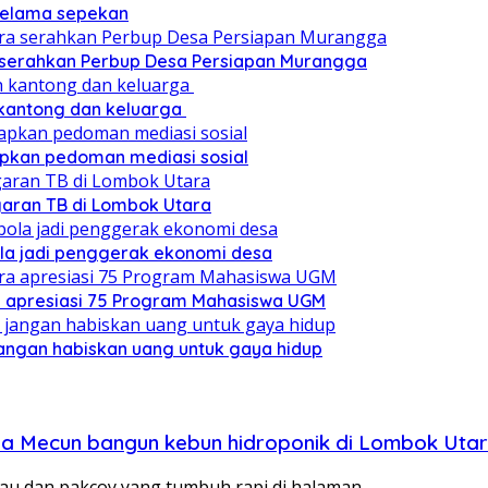
 selama sepekan
a serahkan Perbup Desa Persiapan Murangga
 kantong dan keluarga
pkan pedoman mediasi sosial
ggaran TB di Lombok Utara
ola jadi penggerak ekonomi desa
a apresiasi 75 Program Mahasiswa UGM
angan habiskan uang untuk gaya hidup
Lena Mecun bangun kebun hidroponik di Lombok Uta
jau dan pakcoy yang tumbuh rapi di halaman…