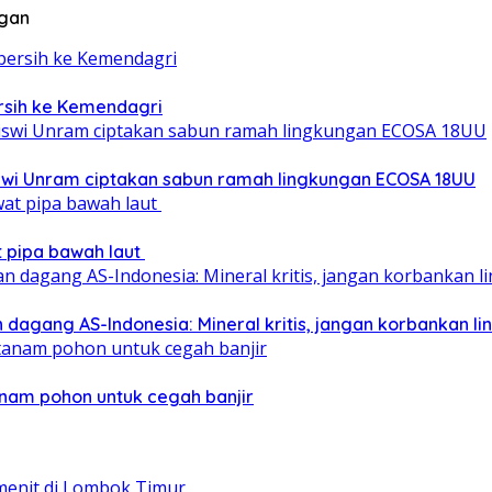
ngan
ersih ke Kemendagri
iswi Unram ciptakan sabun ramah lingkungan ECOSA 18UU
at pipa bawah laut
 dagang AS-Indonesia: Mineral kritis, jangan korbankan l
nam pohon untuk cegah banjir