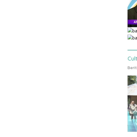
Cul
Beri