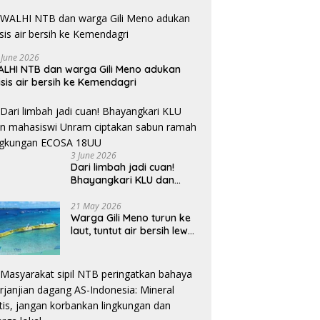
 June 2026
LHI NTB dan warga Gili Meno adukan
isis air bersih ke Kemendagri
3 June 2026
Dari limbah jadi cuan!
Bhayangkari KLU dan
mahasiswi Unram ciptakan
sabun ramah lingkungan
21 May 2026
Warga Gili Meno turun ke
ECOSA 18UU
laut, tuntut air bersih lewat
pipa bawah laut