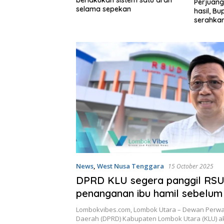
Perjuang
a dan sabun cair
selama sepekan
hasil, B
serahka
Persiap
News
,
West Nusa Tenggara
15 October 2025
DPRD KLU segera panggil RSUD
penanganan ibu hamil sebelum
meninggal
Lombokvibes.com, Lombok Utara – Dewan Perwa
Daerah (DPRD) Kabupaten Lombok Utara (KLU) 