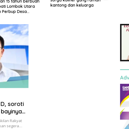
an 15 tahun berbuah
kantong dan keluarga
pedo
upati Lombok Utara
n Perbup Desa
an Murangga
Adv
, soroti
 bayinya
kilan Rakyat
akan segera…