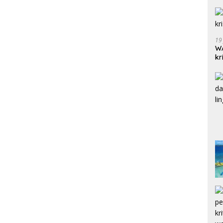
19
WA
kr