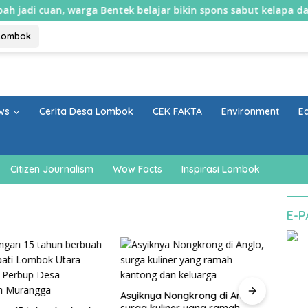
uan, warga Bentek belajar bikin spons sabut kelapa dan sabun ca
Lombok
ws
Cerita Desa Lombok
CEK FAKTA
Environment
E
Citizen Journalism
Wow Facts
Inspirasi Lombok
E-
Asyiknya Nongkrong di Anglo,
Cegah
surga kuliner yang ramah
agam