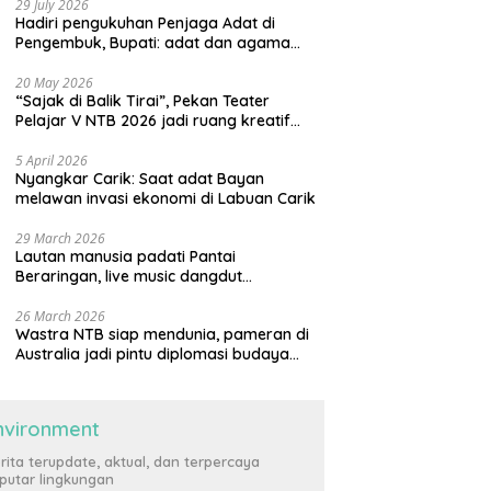
29 July 2026
Hadiri pengukuhan Penjaga Adat di
Pengembuk, Bupati: adat dan agama
harus saling menguatkan
20 May 2026
“Sajak di Balik Tirai”, Pekan Teater
Pelajar V NTB 2026 jadi ruang kreatif
generasi muda
5 April 2026
Nyangkar Carik: Saat adat Bayan
melawan invasi ekonomi di Labuan Carik
29 March 2026
Lautan manusia padati Pantai
Beraringan, live music dangdut
meriahkan momen Lebaran Ketupat di
KLU
26 March 2026
Wastra NTB siap mendunia, pameran di
Australia jadi pintu diplomasi budaya
internasional
nvironment
rita terupdate, aktual, dan terpercaya
putar lingkungan