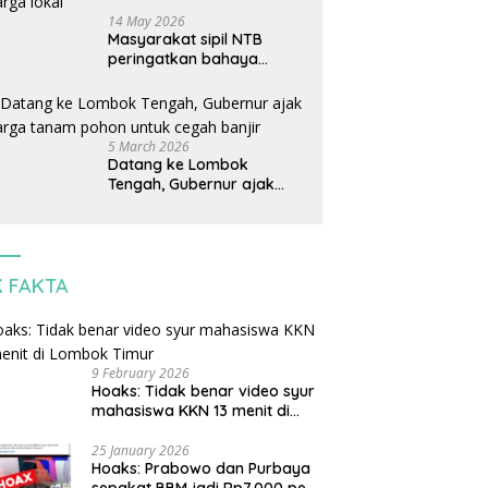
14 May 2026
Masyarakat sipil NTB
peringatkan bahaya
perjanjian dagang AS-
Indonesia: Mineral kritis,
jangan korbankan
lingkungan dan warga
5 March 2026
lokal
Datang ke Lombok
Tengah, Gubernur ajak
warga tanam pohon untuk
cegah banjir
K FAKTA
9 February 2026
Hoaks: Tidak benar video syur
mahasiswa KKN 13 menit di
Lombok Timur
25 January 2026
Hoaks: Prabowo dan Purbaya
sepakat BBM jadi Rp7.000 per