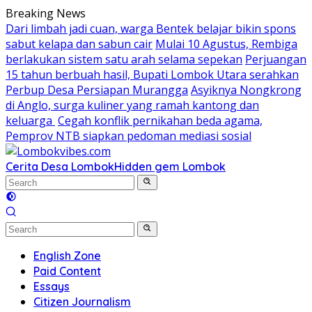
Skip
Breaking News
to
Dari limbah jadi cuan, warga Bentek belajar bikin spons
content
sabut kelapa dan sabun cair
Mulai 10 Agustus, Rembiga
berlakukan sistem satu arah selama sepekan
Perjuangan
15 tahun berbuah hasil, Bupati Lombok Utara serahkan
Perbup Desa Persiapan Murangga
Asyiknya Nongkrong
di Anglo, surga kuliner yang ramah kantong dan
keluarga
Cegah konflik pernikahan beda agama,
Pemprov NTB siapkan pedoman mediasi sosial
Cerita Desa Lombok
Hidden gem Lombok
English Zone
Paid Content
Essays
Citizen Journalism