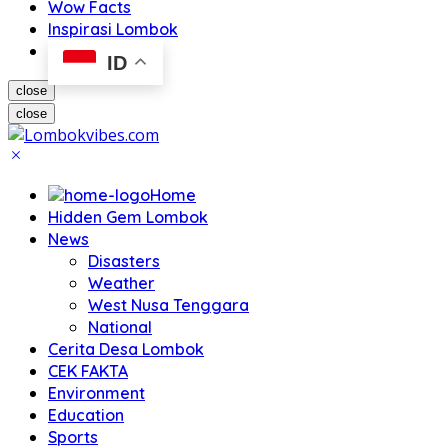
Wow Facts
Inspirasi Lombok
ID
close
close
Home
Hidden Gem Lombok
News
Disasters
Weather
West Nusa Tenggara
National
Cerita Desa Lombok
CEK FAKTA
Environment
Education
Sports