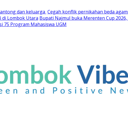
kantong dan keluarga
Cegah konflik pernikahan beda agam
TB di Lombok Utara
Bupati Najmul buka Merenten Cup 2026,
iasi 75 Program Mahasiswa UGM