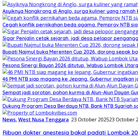
Asyiknya Nongkrong di Anglo, surga kuliner yang ramah
Cegah konflik pernikahan beda agama, Pemprov NTB sia
Sigar Penjalin cetak sejarah, jadi desa pelopor pengan
Bupati Najmul buka Merenten Cup 2026, dorong sepak b
Pesona Sinergi Bayan 2026 ditutup, Wabup Lombok Utar
46 PMI NTB siap magang ke Jepang, Gubernur ingatkan j
Sempat jadi sorotan, pohon kurma di Alun-Alun Dayan Gu
Dukung Program Desa Berdaya NTB, Bank NTB Syariah sa
News
,
West Nusa Tenggara
23 October 2025
23 October 
Ribuan dokter anestesia bakal padati Lombok 2026