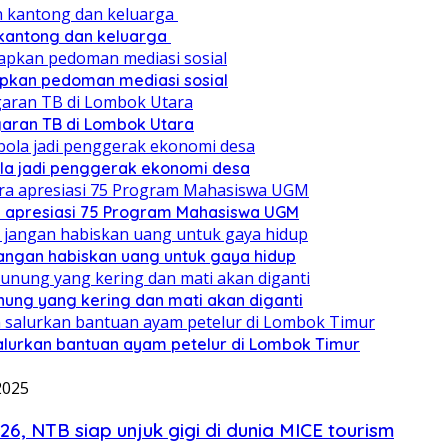
 kantong dan keluarga
pkan pedoman mediasi sosial
ggaran TB di Lombok Utara
ola jadi penggerak ekonomi desa
a apresiasi 75 Program Mahasiswa UGM
angan habiskan uang untuk gaya hidup
nung yang kering dan mati akan diganti
lurkan bantuan ayam petelur di Lombok Timur
2025
, NTB siap unjuk gigi di dunia MICE tourism