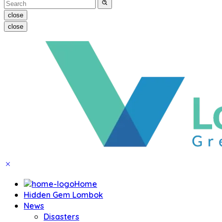
close
close
Home
Hidden Gem Lombok
News
Disasters