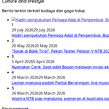
Culture and lifestyle
Berita terkini terkait budaya dan gaya hidup
1
29 July 2026
29 July 2026
Hadiri pengukuhan Penjaga Adat di Pengembuk, Bu
2
20 May 2026
20 May 2026
“Sajak di Balik Tirai”, Pekan Teater Pelajar V NTB 2
3
5 April 2026
5 April 2026
Nyangkar Carik: Saat adat Bayan melawan invasi ek
4
29 March 2026
29 March 2026
Lautan manusia padati Pantai Beraringan, live mu
5
26 March 2026
26 March 2026
Wastra NTB siap mendunia, pameran di Australia jad
Environment