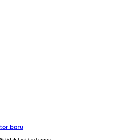
tor baru
 tidak lagi bertumpu…