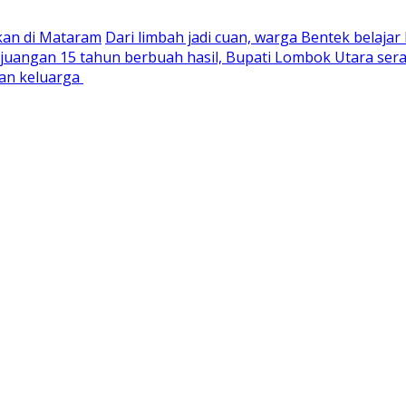
kan di Mataram
Dari limbah jadi cuan, warga Bentek belajar
juangan 15 tahun berbuah hasil, Bupati Lombok Utara se
dan keluarga