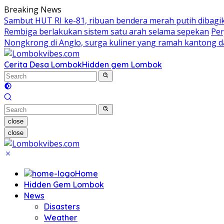
Skip
Breaking News
to
Sambut HUT RI ke-81, ribuan bendera merah putih dibagi
content
Rembiga berlakukan sistem satu arah selama sepekan
Per
Nongkrong di Anglo, surga kuliner yang ramah kantong 
Cerita Desa Lombok
Hidden gem Lombok
close
close
Home
Hidden Gem Lombok
News
Disasters
Weather