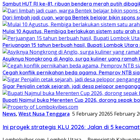
Sambut HUT RI ke-81, ribuan bendera merah putih dibag
Dari limbah jadi cuan, warga Bentek belajar bikin spons 
Mulai 10 Agustus, Rembiga berlakukan sistem satu arah
Perjuangan 15 tahun berbuah hasil, Bupati Lombok Utar
Asyiknya Nongkrong di Anglo, surga kuliner yang ramah
Cegah konflik pernikahan beda agama, Pemprov NTB sia
Sigar Penjalin cetak sejarah, jadi desa pelopor pengan
Bupati Najmul buka Merenten Cup 2026, dorong sepak b
News
,
West Nusa Tenggara
5 February 2026
5 February 
Ini proyek strategis KLU 2026: Jalan di 5 kecam
Lombokvibes.com, Lombok Utara— Pemerintah Kabupaten