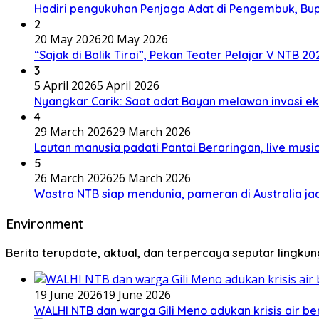
Hadiri pengukuhan Penjaga Adat di Pengembuk, Bu
2
20 May 2026
20 May 2026
“Sajak di Balik Tirai”, Pekan Teater Pelajar V NTB 2
3
5 April 2026
5 April 2026
Nyangkar Carik: Saat adat Bayan melawan invasi ek
4
29 March 2026
29 March 2026
Lautan manusia padati Pantai Beraringan, live mu
5
26 March 2026
26 March 2026
Wastra NTB siap mendunia, pameran di Australia jad
Environment
Berita terupdate, aktual, dan terpercaya seputar lingku
19 June 2026
19 June 2026
WALHI NTB dan warga Gili Meno adukan krisis air b