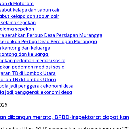
ikan di Mataram
sabut kelapa dan sabun cair
 selama sepekan
a serahkan Perbup Desa Persiapan Murangga
 kantong dan keluarga
pkan pedoman mediasi sosial
ggaran TB di Lombok Utara
ola jadi penggerak ekonomi desa
2026
atan dibangun merata, BPBD-Inspektorat dapat kan
 Lombok Utara (KLU) menegaskan arah pembangunan 2026