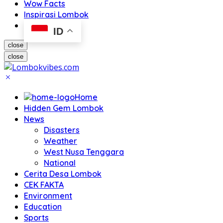
Wow Facts
Inspirasi Lombok
ID
close
close
Home
Hidden Gem Lombok
News
Disasters
Weather
West Nusa Tenggara
National
Cerita Desa Lombok
CEK FAKTA
Environment
Education
Sports