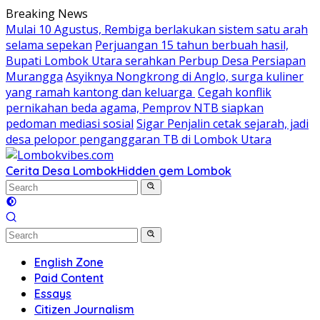
Skip
Breaking News
to
Mulai 10 Agustus, Rembiga berlakukan sistem satu arah
content
selama sepekan
Perjuangan 15 tahun berbuah hasil,
Bupati Lombok Utara serahkan Perbup Desa Persiapan
Murangga
Asyiknya Nongkrong di Anglo, surga kuliner
yang ramah kantong dan keluarga
Cegah konflik
pernikahan beda agama, Pemprov NTB siapkan
pedoman mediasi sosial
Sigar Penjalin cetak sejarah, jadi
desa pelopor penganggaran TB di Lombok Utara
Cerita Desa Lombok
Hidden gem Lombok
English Zone
Paid Content
Essays
Citizen Journalism