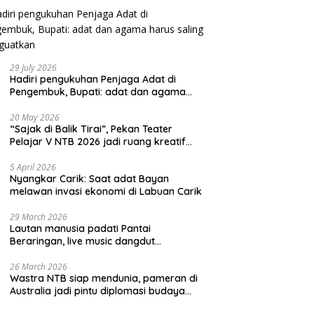
29 July 2026
Hadiri pengukuhan Penjaga Adat di
Pengembuk, Bupati: adat dan agama
harus saling menguatkan
20 May 2026
“Sajak di Balik Tirai”, Pekan Teater
Pelajar V NTB 2026 jadi ruang kreatif
generasi muda
5 April 2026
Nyangkar Carik: Saat adat Bayan
melawan invasi ekonomi di Labuan Carik
29 March 2026
Lautan manusia padati Pantai
Beraringan, live music dangdut
meriahkan momen Lebaran Ketupat di
KLU
26 March 2026
Wastra NTB siap mendunia, pameran di
Australia jadi pintu diplomasi budaya
internasional