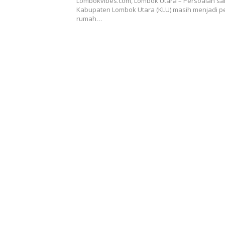
Lombokvibes.com, Lombok Utara – Persoalan sa
Kabupaten Lombok Utara (KLU) masih menjadi p
rumah…