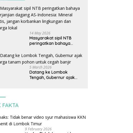
14 May 2026
Masyarakat sipil NTB
peringatkan bahaya
perjanjian dagang AS-
Indonesia: Mineral kritis,
jangan korbankan
lingkungan dan warga
5 March 2026
lokal
Datang ke Lombok
Tengah, Gubernur ajak
warga tanam pohon untuk
cegah banjir
K FAKTA
9 February 2026