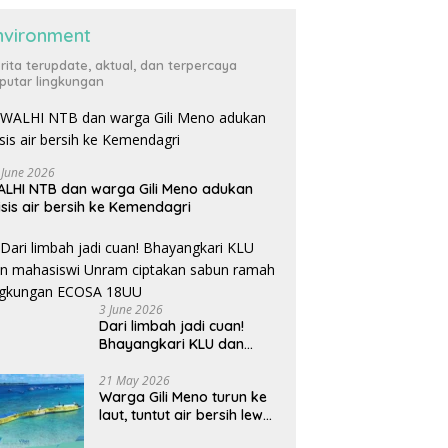
nvironment
rita terupdate, aktual, dan terpercaya
putar lingkungan
 June 2026
LHI NTB dan warga Gili Meno adukan
isis air bersih ke Kemendagri
3 June 2026
Dari limbah jadi cuan!
Bhayangkari KLU dan
mahasiswi Unram ciptakan
sabun ramah lingkungan
21 May 2026
Warga Gili Meno turun ke
ECOSA 18UU
laut, tuntut air bersih lewat
pipa bawah laut