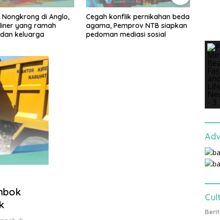
 Nongkrong di Anglo,
Cegah konflik pernikahan beda
Sigar
liner yang ramah
agama, Pemprov NTB siapkan
jadi 
 dan keluarga
pedoman mediasi sosial
peng
Utar
Adv
ombok
Cul
ok
Beri