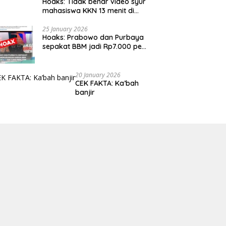
Hoaks: Tidak benar video syur
mahasiswa KKN 13 menit di
Lombok Timur
25 January 2026
Hoaks: Prabowo dan Purbaya
sepakat BBM jadi Rp7.000 per
liter
20 January 2026
CEK FAKTA: Ka’bah
banjir