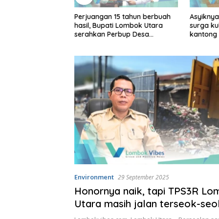
ustus, Rembiga
Perjuangan 15 tahun berbuah
Asyiknya
sistem satu arah
hasil, Bupati Lombok Utara
surga ku
ekan
serahkan Perbup Desa
kantong
Persiapan Murangga
Environment
29 September 2025
Honornya naik, tapi TPS3R L
Utara masih jalan terseok-se