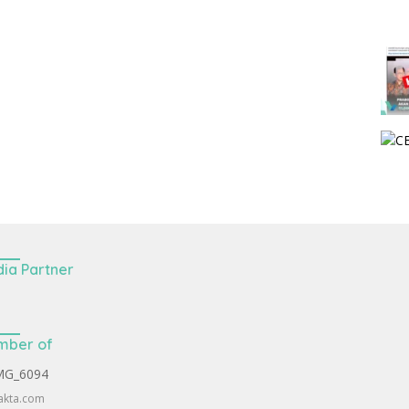
ia Partner
mber of
akta.com