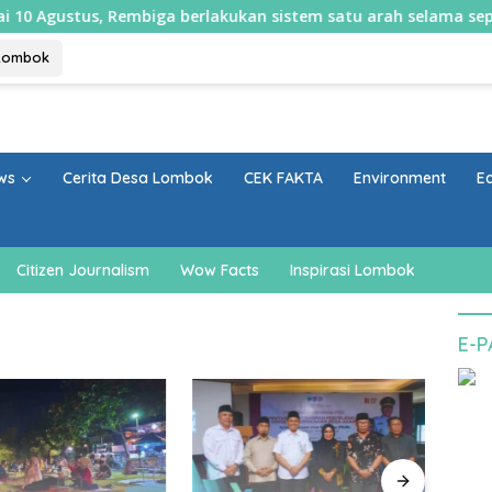
us, Rembiga berlakukan sistem satu arah selama sepekan
Lombok
ws
Cerita Desa Lombok
CEK FAKTA
Environment
E
Citizen Journalism
Wow Facts
Inspirasi Lombok
E-