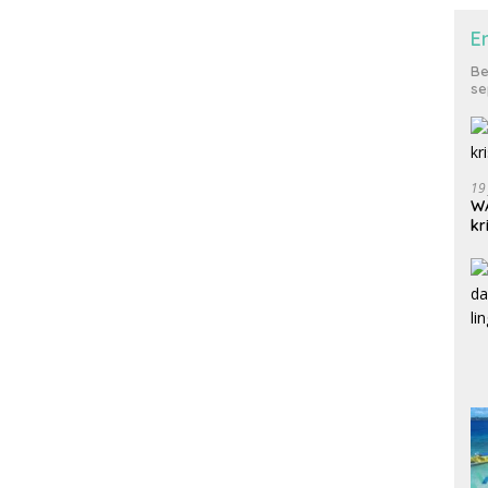
E
Be
se
19
WA
kr