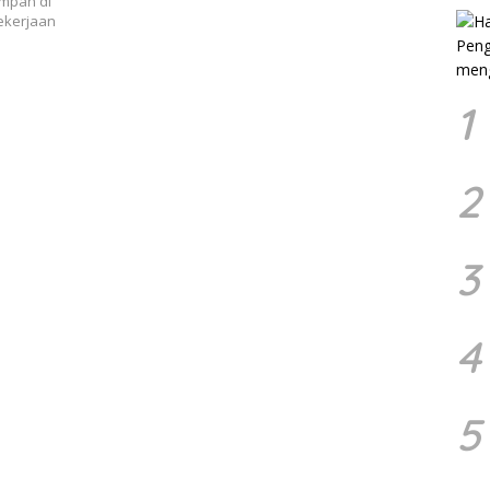
mpah di
ekerjaan
1
2
3
4
5