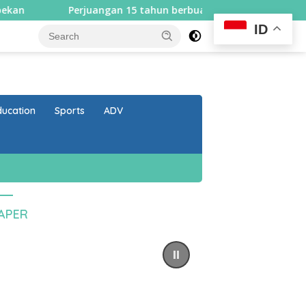
Perjuangan 15 tahun berbuah hasil, Bupati Lombok Utara 
ID
close
ducation
Sports
ADV
PAPER