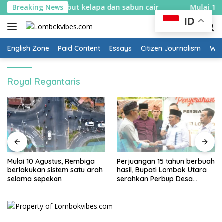
Skip
r bikin spons sabut kelapa dan sabun cair
Breaking News
Mulai 10 Agu
to
ID
content
English Zone
Paid Content
Essays
Citizen Journalism
Wow
Royal Regantaris
Mulai 10 Agustus, Rembiga
Perjuangan 15 tahun berbuah
berlakukan sistem satu arah
hasil, Bupati Lombok Utara
selama sepekan
serahkan Perbup Desa
Persiapan Murangga