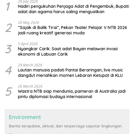
1
29 July 2026
Hadiri pengukuhan Penjaga Adat di Pengembuk, Bupati:
adat dan agama harus saling menguatkan
2
20 May 2026
“Sajak di Balik Tirai”, Pekan Teater Pelajar V NTB 2026
jadi ruang kreatif generasi muda
3
5 April 2026
Nyangkar Carik: Saat adat Bayan melawan invasi
ekonomi di Labuan Carik
4
29 March 2026
Lautan manusia padati Pantai Beraringan, live music
dangdut meriahkan momen Lebaran Ketupat di KLU
5
26 March 2026
Wastra NTB siap mendunia, pameran di Australia jadi
pintu diplomasi budaya internasional
Environment
Berita terupdate, aktual, dan terpercaya seputar lingkungan