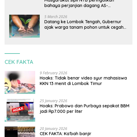
bahaya perjanjian dagang AS-
Indonesia: Mineral kritis, jangan
korbankan lingkungan dan warga lokal
5 March 2026
Datang ke Lombok Tengah, Gubernur
ajak warga tanam pohon untuk cegah
banjir
CEK FAKTA
9 February 2026
Hoaks: Tidak benar video syur mahasiswa
KKN 13 menit di Lombok Timur
25 January 2026
Hoaks: Prabowo dan Purbaya sepakat BBM
jadi Rp7.000 per liter
20 January 2026
CEK FAKTA: Ka’bah banjir