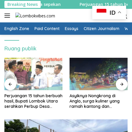
Skip
u arah selama sepekan
Breaking News
Perjuangan 15 tahun berbuah ha
to
ID
content
English Zone
Paid Content
Essays
Citizen Journalism
Wow
Ruang publik
Perjuangan 15 tahun berbuah
Asyiknya Nongkrong di
hasil, Bupati Lombok Utara
Anglo, surga kuliner yang
serahkan Perbup Desa
ramah kantong dan
Persiapan Murangga
keluarga