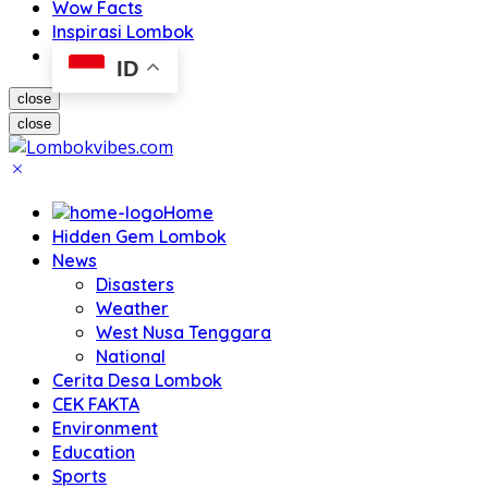
Wow Facts
Inspirasi Lombok
ID
close
close
Home
Hidden Gem Lombok
News
Disasters
Weather
West Nusa Tenggara
National
Cerita Desa Lombok
CEK FAKTA
Environment
Education
Sports