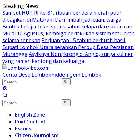
Skip
Breaking News
to
Sambut HUT RI ke-81, ribuan bendera merah putih
content
dibagikan di Mataram
Dari limbah jadi cuan, warga
Bentek belajar bikin spons sabut kelapa dan sabun cair
Mulai 10 Agustus, Rembiga berlakukan sistem satu arah
selama sepekan
Perjuangan 15 tahun berbuah hasil,
Bupati Lombok Utara serahkan Perbup Desa Persiapan
Murangga
Asyiknya Nongkrong di Anglo, surga kuliner
yang ramah kantong dan keluarga
Cerita Desa Lombok
Hidden gem Lombok
English Zone
Paid Content
Essays
Citizen Journalism