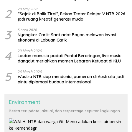
2
20 May 2026
“Sajak di Balik Tirai”, Pekan Teater Pelajar V NTB 2026
jadi ruang kreatif generasi muda
3
5 April 2026
Nyangkar Carik: Saat adat Bayan melawan invasi
ekonomi di Labuan Carik
4
29 March 2026
Lautan manusia padati Pantai Beraringan, live music
dangdut meriahkan momen Lebaran Ketupat di KLU
5
26 March 2026
Wastra NTB siap mendunia, pameran di Australia jadi
pintu diplomasi budaya internasional
Environment
Berita terupdate, aktual, dan terpercaya seputar lingkungan