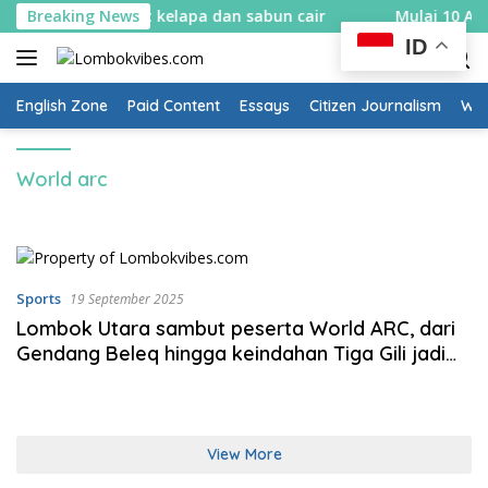
Skip
 bikin spons sabut kelapa dan sabun cair
Breaking News
Mulai 10 Agus
to
ID
content
English Zone
Paid Content
Essays
Citizen Journalism
Wow
World arc
Sports
19 September 2025
Lombok Utara sambut peserta World ARC, dari
Gendang Beleq hingga keindahan Tiga Gili jadi
pesona
View More