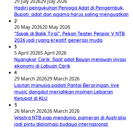
29 July 2026
29 July 2026
Hadiri pengukuhan Penjaga Adat di Pengembuk,
Bupati: adat dan agama harus saling menguatkan
2
20 May 2026
20 May 2026
“Sajak di Balik Tirai”, Pekan Teater Pelajar V NTB
2026 jadi ruang kreatif generasi muda
3
5 April 2026
5 April 2026
Nyangkar Carik: Saat adat Bayan melawan invasi
ekonomi di Labuan Carik
4
29 March 2026
29 March 2026
Lautan manusia padati Pantai Beraringan, live
music dangdut meriahkan momen Lebaran
Ketupat di KLU
5
26 March 2026
26 March 2026
Wastra NTB siap mendunia, pameran di Australia
jadi pintu diplomasi budaya internasional