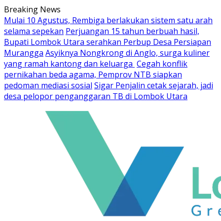
Skip
Breaking News
to
Mulai 10 Agustus, Rembiga berlakukan sistem satu arah
content
selama sepekan
Perjuangan 15 tahun berbuah hasil,
Bupati Lombok Utara serahkan Perbup Desa Persiapan
Murangga
Asyiknya Nongkrong di Anglo, surga kuliner
yang ramah kantong dan keluarga
Cegah konflik
pernikahan beda agama, Pemprov NTB siapkan
pedoman mediasi sosial
Sigar Penjalin cetak sejarah, jadi
desa pelopor penganggaran TB di Lombok Utara