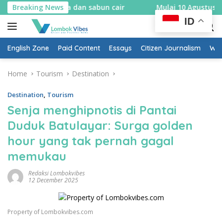
Skip
 sabut kelapa dan sabun cair
Breaking News
Mulai 10 Agustus, Rembig
to
ID
content
English Zone
Paid Content
Essays
Citizen Journalism
Wow
Home
Tourism
Destination
Destination
,
Tourism
Senja menghipnotis di Pantai
Duduk Batulayar: Surga golden
hour yang tak pernah gagal
memukau
Redaksi Lombokvibes
12 December 2025
Property of Lombokvibes.com