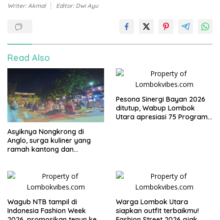
Writer: Akmal
Editor: Dwi Ayu
Read Also
Pesona Sinergi Bayan 2026
ditutup, Wabup Lombok
Utara apresiasi 75 Program
Mahasiswa UGM
Asyiknya Nongkrong di
Anglo, surga kuliner yang
ramah kantong dan
keluarga
Wagub NTB tampil di
Warga Lombok Utara
Indonesia Fashion Week
siapkan outfit terbaikmu!
2026, promosikan tenun ke
Fashion Street 2026 ajak