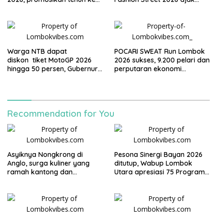
Panggung Nasional
warga tampil dan bersinar di
Alun-alun Dayan Gunung
Warga NTB dapat
POCARI SWEAT Run Lombok
diskon tiket MotoGP 2026
2026 sukses, 9.200 pelari dan
hingga 50 persen, Gubernur
perputaran ekonomi
Iqbal: Mandalika milik kita
diperkirakan capai Rp95
bersama
miliar
Recommendation for You
Asyiknya Nongkrong di
Pesona Sinergi Bayan 2026
Anglo, surga kuliner yang
ditutup, Wabup Lombok
ramah kantong dan
Utara apresiasi 75 Program
keluarga
Mahasiswa UGM