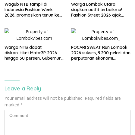
Wagub NTB tampil di
Warga Lombok Utara
Indonesia Fashion Week
siapkan outfit terbaikmu!
2026, promosikan tenun ke
Fashion Street 2026 ajak
Panggung Nasional
warga tampil dan bersinar di
Alun-alun Dayan Gunung
Warga NTB dapat
POCARI SWEAT Run Lombok
diskon tiket MotoGP 2026
2026 sukses, 9.200 pelari dan
hingga 50 persen, Gubernur
perputaran ekonomi
Iqbal: Mandalika milik kita
diperkirakan capai Rp95
bersama
miliar
Leave a Reply
Your email address will not be published.
Required fields are
marked
*