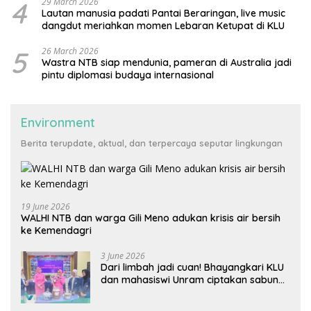
4
29 March 2026
Lautan manusia padati Pantai Beraringan, live music
dangdut meriahkan momen Lebaran Ketupat di KLU
5
26 March 2026
Wastra NTB siap mendunia, pameran di Australia jadi
pintu diplomasi budaya internasional
Environment
Berita terupdate, aktual, dan terpercaya seputar lingkungan
19 June 2026
WALHI NTB dan warga Gili Meno adukan krisis air bersih
ke Kemendagri
3 June 2026
Dari limbah jadi cuan! Bhayangkari KLU
dan mahasiswi Unram ciptakan sabun
ramah lingkungan ECOSA 18UU