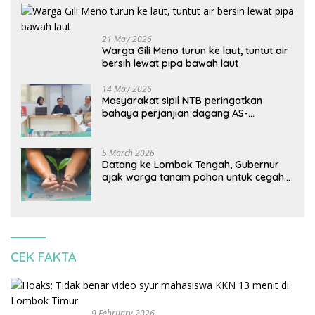
21 May 2026
Warga Gili Meno turun ke laut, tuntut air
bersih lewat pipa bawah laut
14 May 2026
Masyarakat sipil NTB peringatkan
bahaya perjanjian dagang AS-
Indonesia: Mineral kritis, jangan
korbankan lingkungan dan warga lokal
5 March 2026
Datang ke Lombok Tengah, Gubernur
ajak warga tanam pohon untuk cegah
banjir
CEK FAKTA
9 February 2026